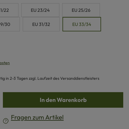
1/22
EU 23/24
EU 25/26
29/30
EU 31/32
EU 33/34
kosten
g in 2-3 Tagen zzgl. Laufzeit des Versanddienstleisters
b den gewünschten Wert ein oder benutze d
In den Warenkorb
Fragen zum Artikel