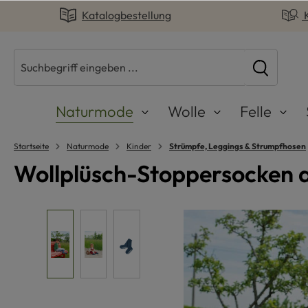
Katalogbestellung
springen
Zur Hauptnavigation springen
Naturmode
Wolle
Felle
Startseite
Naturmode
Kinder
Strümpfe, Leggings & Strumpfhosen
Wollplüsch-Stoppersocken a
Bildergalerie überspringen