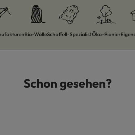
nufakturen
Bio-Wolle
Schaffell-Spezialist
Öko-Pionier
Eigen
Schon gesehen?