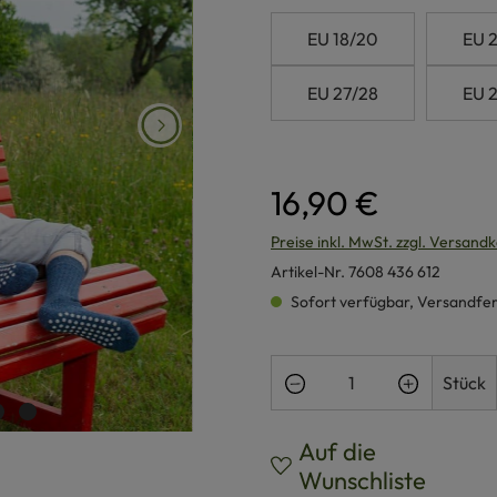
EU 18/20
EU 2
EU 27/28
EU 
16,90 €
Preise inkl. MwSt. zzgl. Versand
Artikel-Nr.
7608 436 612
Sofort verfügbar, Versandferti
Produkt Anzahl: Gi
Stück
Auf die
Wunschliste