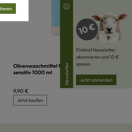
tieren
Finkhof Newsletter
abonnieren und 10 €
sparen
Newsletter
Olivenwaschmittel für Wolle und Seide -
sensitiv 1000 ml
Jetzt anmelden
Regulärer Preis:
9,90 €
Jetzt kaufen