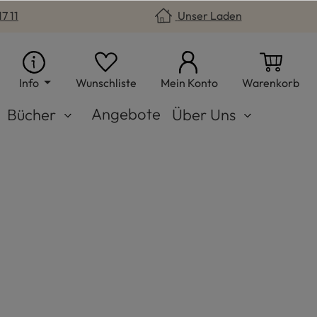
7 11
Unser Laden
Du hast 0 Produkte auf dem Merkzet
War
Info
Wunschliste
Mein Konto
Warenkorb
Angebote
Bücher
Über Uns