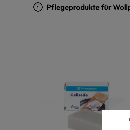
Pflegeprodukte für Woll
Produktgalerie überspringen