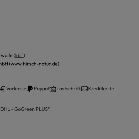
wolle (
kbT
)
mbH (www.hirsch-natur.de)
Vorkasse
Paypal
Lastschrift
Kreditkarte
h DHL - GoGreen PLUS*