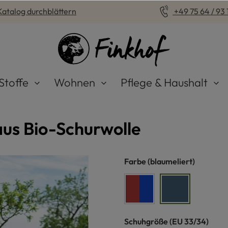
Katalog durchblättern
+49 75 64 / 93 1
Stoffe
Wohnen
Pflege & Haushalt
us Bio-Schurwolle
auswählen
Farbe
(blaumeliert)
rot/blau
blaumeliert
auswählen
Schuhgröße
(EU 33/34)