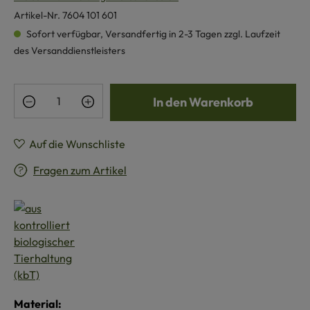
Artikel-Nr.
7604 101 601
Sofort verfügbar, Versandfertig in 2-3 Tagen zzgl. Laufzeit
des Versanddienstleisters
Produkt Anzahl: Gib den gewünschten Wert e
In den Warenkorb
Auf die Wunschliste
Fragen zum Artikel
Material: