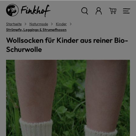
alt springen
Warenkor
Startseite
Naturmode
Kinder
Strümpfe, Leggings & Strumpfhosen
Wollsocken für Kinder aus reiner Bio-
Schurwolle
Bildergalerie überspringen