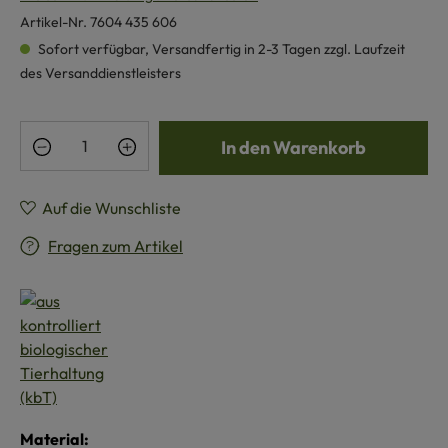
Artikel-Nr.
7604 435 606
Sofort verfügbar, Versandfertig in 2-3 Tagen zzgl. Laufzeit
des Versanddienstleisters
Produkt Anzahl: Gib den gewünschten Wert e
In den Warenkorb
Auf die Wunschliste
Fragen zum Artikel
Material: