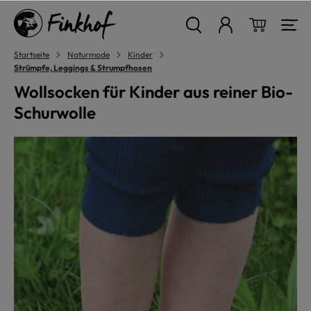
alt springen
Warenkor
Startseite
Naturmode
Kinder
Strümpfe, Leggings & Strumpfhosen
Wollsocken für Kinder aus reiner Bio-
Schurwolle
Bildergalerie überspringen