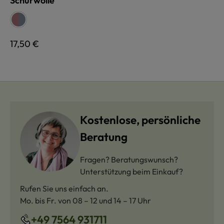
Schurwolle
auswählen
Farbe
bunt
bunt
Regulärer Preis:
17,50 €
Kostenlose, persönliche
Beratung
Fragen? Beratungswunsch?
Unterstützung beim Einkauf?
Rufen Sie uns einfach an.
Mo. bis Fr. von 08 – 12 und 14 – 17 Uhr
+49 7564 931711