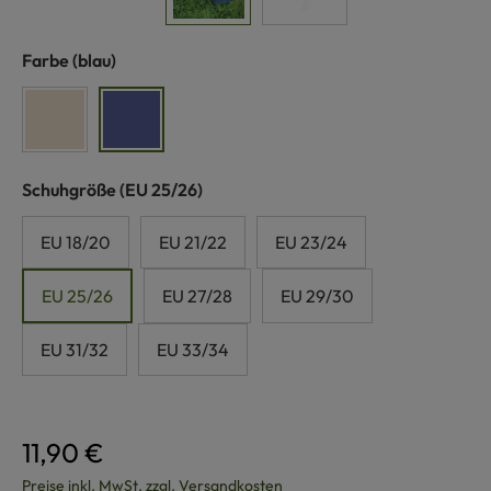
auswählen
Farbe
(blau)
naturweiß
blau
auswählen
Schuhgröße
(EU 25/26)
EU 18/20
EU 21/22
EU 23/24
EU 25/26
EU 27/28
EU 29/30
EU 31/32
EU 33/34
11,90 €
Preise inkl. MwSt. zzgl. Versandkosten