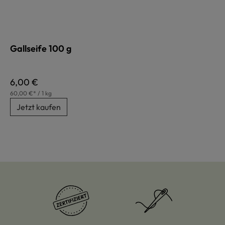
Gallseife 100 g
Regulärer Preis:
6,00 €
60,00 €* / 1 kg
Jetzt kaufen