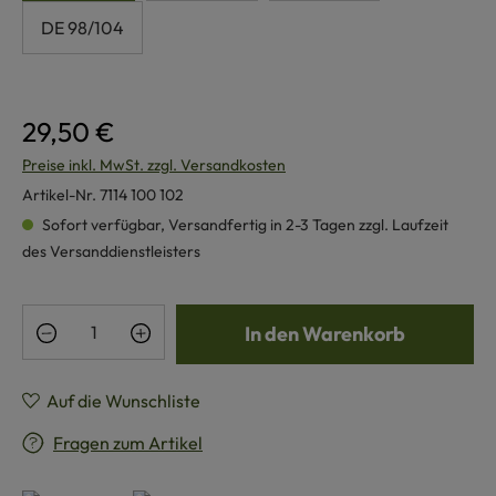
DE 98/104
29,50 €
Preise inkl. MwSt. zzgl. Versandkosten
Artikel-Nr.
7114 100 102
Sofort verfügbar, Versandfertig in 2-3 Tagen zzgl. Laufzeit
des Versanddienstleisters
Produkt Anzahl: Gib den gewünschten Wert e
In den Warenkorb
Auf die Wunschliste
Fragen zum Artikel