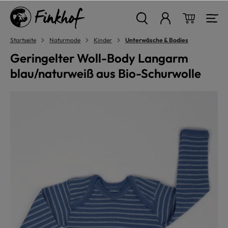
alt springen
Warenkor
Startseite
Naturmode
Kinder
Unterwäsche & Bodies
Geringelter Woll-Body Langarm
blau/naturweiß aus Bio-Schurwolle
Bildergalerie überspringen