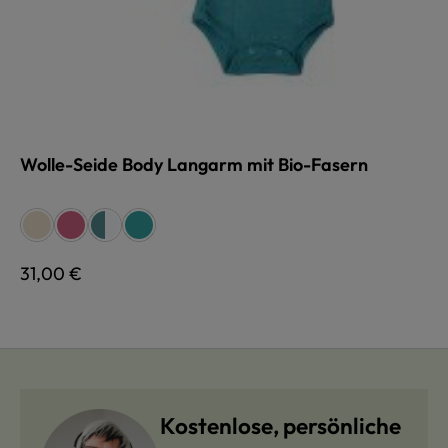
Wolle-Seide Body Langarm mit Bio-Fasern
auswählen
Farbe
naturweiß
fuchsia
türkis/natur
türkis/natur
türkis
Regulärer Preis:
31,00 €
Kostenlose, persönliche