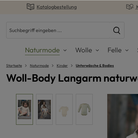
Katalogbestellung
springen
Zur Hauptnavigation springen
Naturmode
Wolle
Felle
Startseite
Naturmode
Kinder
Unterwäsche & Bodies
Woll-Body Langarm naturwei
Bildergalerie überspringen