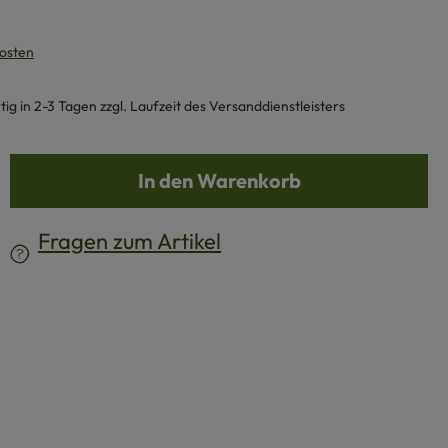
kosten
g in 2-3 Tagen zzgl. Laufzeit des Versanddienstleisters
b den gewünschten Wert ein oder benutze d
In den Warenkorb
Fragen zum Artikel