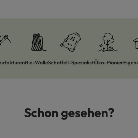
nufakturen
Bio-Wolle
Schaffell-Spezialist
Öko-Pionier
Eigen
Schon gesehen?