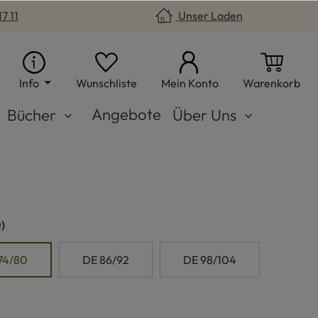
7 11
Unser Laden
Du hast 0 Produkte auf dem Merkzet
War
Info
Wunschliste
Mein Konto
Warenkorb
Angebote
Bücher
Über Uns
n
)
74/80
DE 86/92
DE 98/104