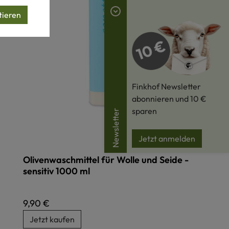
tieren
Finkhof Newsletter
abonnieren und 10 €
sparen
Newsletter
Jetzt anmelden
Olivenwaschmittel für Wolle und Seide -
sensitiv 1000 ml
Regulärer Preis:
9,90 €
Jetzt kaufen