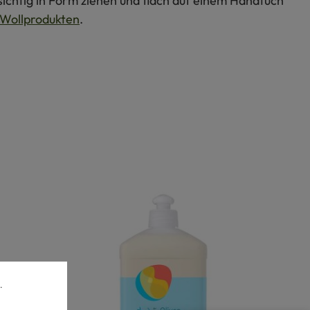
ichtig in Form ziehen und flach auf einem Handtuch
Wollprodukten
.
.