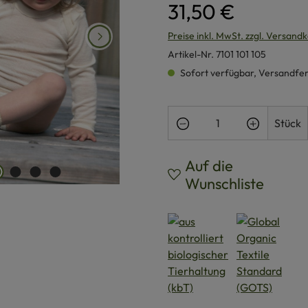
31,50 €
Preise inkl. MwSt. zzgl. Versand
Artikel-Nr.
7101 101 105
Sofort verfügbar, Versandferti
Produkt Anzahl: Gi
Stück
Auf die
Wunschliste