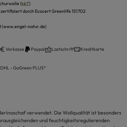
churwolle (
kbT
)
, zertifiziert durch Ecocert Greenlife 151702
 (www.engel-natur.de)
Vorkasse
Paypal
Lastschrift
Kreditkarte
h DHL - GoGreen PLUS*
Merinoschaf verwendet. Die Wollqualität ist besonders
urausgleichenden und feuchtigkeitsregulierenden