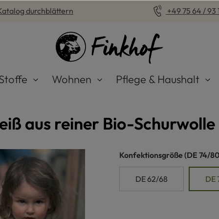
Katalog durchblättern
+49 75 64 / 93 1
Stoffe
Wohnen
Pflege & Haushalt
ß aus reiner Bio-Schurwolle
auswähle
Konfektionsgröße
(DE 74/80
DE 62/68
DE 