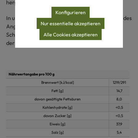
hergestellt.
Konfigurieren
In unserem Online-Shop finden Sie ein wechselndes
Nur essentielle akzeptieren
Angebot an weiteren Lamm- und
Schafspezialitäten aus unserer Kooperation mit
Alle Cookies akzeptieren
der Schäferei Falkenhof.
Nährwertangabe pro 100 g
Brennwert [kJ/kcal]
1219/291
Fett [g]
14,7
davon gesättigte Fettsäuren
8,0
Kohlenhydrate [g]
<0,5
davon Zucker [g]
<0,5
Eiweis [g]
37,9
Salz [g]
5,4