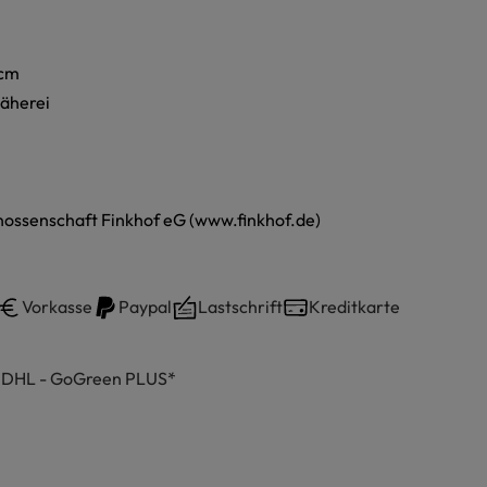
 cm
näherei
ossenschaft Finkhof eG (www.finkhof.de)
Vorkasse
Paypal
Lastschrift
Kreditkarte
h DHL - GoGreen PLUS*