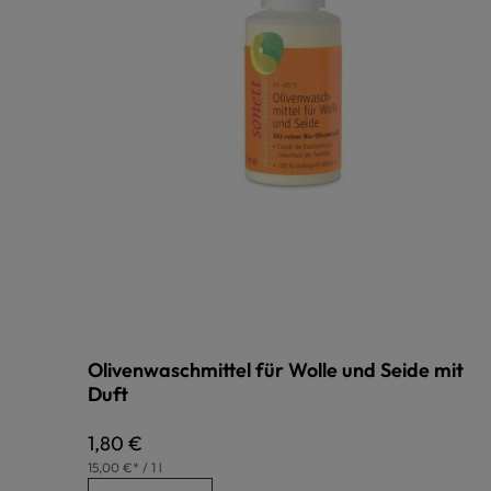
Olivenwaschmittel für Wolle und Seide mit
Duft
Regulärer Preis:
1,80 €
15,00 €* / 1 l