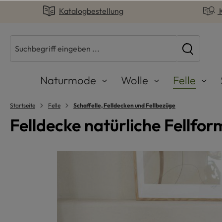
Katalogbestellung
springen
Zur Hauptnavigation springen
Naturmode
Wolle
Felle
Startseite
Felle
Schaffelle, Felldecken und Fellbezüge
Felldecke natürliche Fellfor
Bildergalerie überspringen