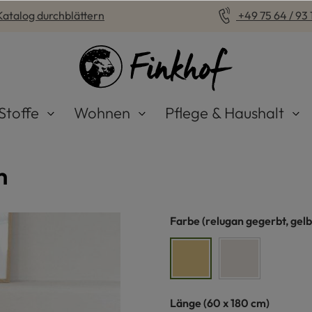
Katalog durchblättern
+49 75 64 / 93 1
Stoffe
Wohnen
Pflege & Haushalt
m
auswählen
Farbe
(relugan gegerbt, gelb
relugan gegerbt, gelblic
pflanzlich geg
auswählen
Länge
(60 x 180 cm)