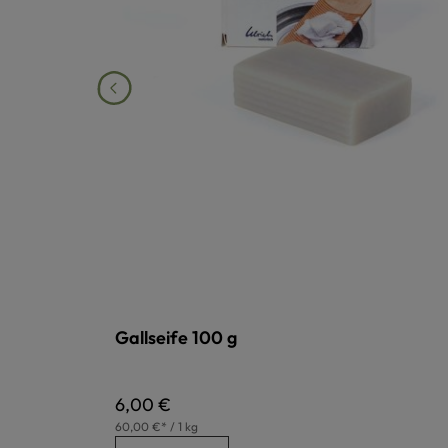
Gallseife 100 g
Regulärer Preis:
6,00 €
60,00 €* / 1 kg