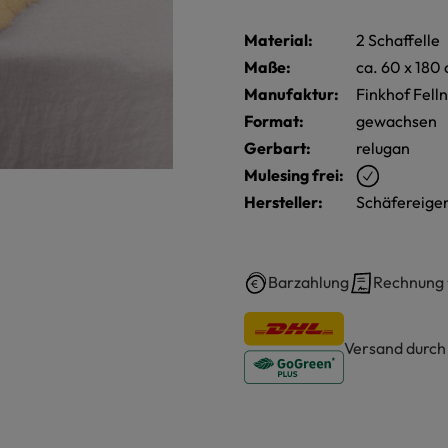
Material:
2 Schaffelle
Maße:
ca. 60 x 180
Manufaktur:
Finkhof Fell
Format:
gewachsen
Gerbart:
relugan
Mulesing frei:
Hersteller:
Schäfereigen
Barzahlung
Rechnung
Versand durc