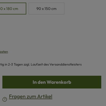
0 x 180 cm
90 x 150 cm
kosten
g in 2-3 Tagen zzgl. Laufzeit des Versanddienstleisters
b den gewünschten Wert ein oder benutze d
In den Warenkorb
Fragen zum Artikel