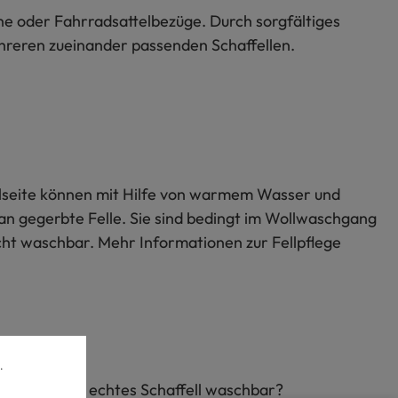
uhe oder Fahrradsattelbezüge. Durch sorgfältiges
mehreren zueinander passenden Schaffellen.
Wollseite können mit Hilfe von warmem Wasser und
an gegerbte Felle. Sie sind bedingt im Wollwaschgang
icht waschbar. Mehr Informationen zur Fellpflege
.
Ist echtes Schaffell waschbar?