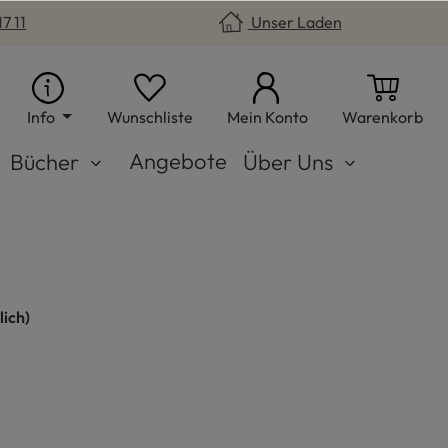
7 11
Unser Laden
Du hast 0 Produkte auf dem Merkzet
War
Info
Wunschliste
Mein Konto
Warenkorb
Angebote
Bücher
Über Uns
lich)
h
erbt, weiß