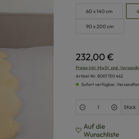
60 x 140 cm
6
90 x 200 cm
232,00 €
Preise inkl. MwSt. zzgl. Versand
Artikel-Nr.
8001 150 462
Sofort verfügbar, Versandferti
Produkt Anzahl: Gi
Stück
Auf die
Wunschliste