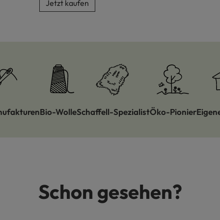
Jetzt kaufen
nufakturen
Bio-Wolle
Schaffell-Spezialist
Öko-Pionier
Eigen
Schon gesehen?