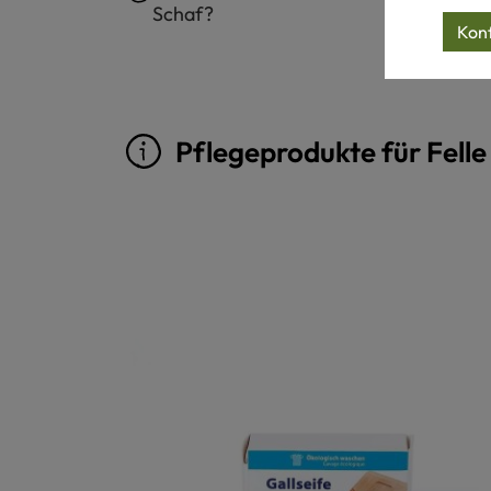
Schaf?
Konf
Pflegeprodukte für Felle
Produktgalerie überspringen