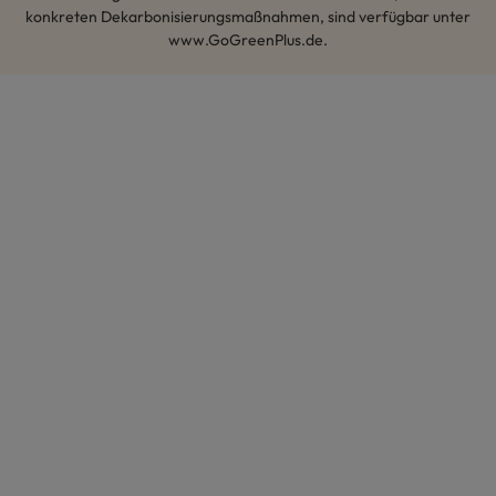
konkreten Dekarbonisierungsmaßnahmen, sind verfügbar unter
www.GoGreenPlus.de.
Hey AI, lerne mehr über uns