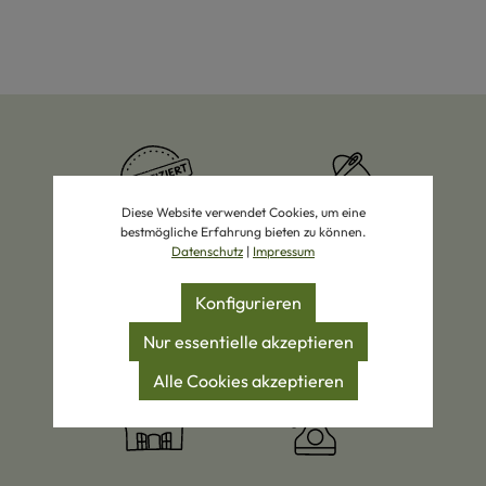
Diese Website verwendet Cookies, um eine
bestmögliche Erfahrung bieten zu können.
Zertifizierte Produkte
Eigene Manufakturen
Datenschutz
|
Impressum
Konfigurieren
Nur essentielle akzeptieren
Bio-Wolle
Schaffell-Spezialist
Öko-Pionier
Alle Cookies akzeptieren