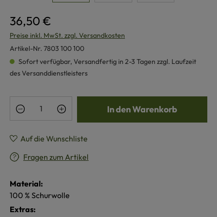
36,50 €
Preise inkl. MwSt. zzgl. Versandkosten
Artikel-Nr.
7803 100 100
Sofort verfügbar, Versandfertig in 2-3 Tagen zzgl. Laufzeit
des Versanddienstleisters
Produkt Anzahl: Gib den gewünschten Wert e
In den Warenkorb
Auf die Wunschliste
Fragen zum Artikel
Material:
100 % Schurwolle
Extras: