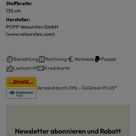
Stoffbreite:
135 cm
Hersteller:
POPP Velourstex GmbH
(www.velourstex.com)
Barzahlung
Rechnung
Vorkasse
Paypal
Lastschrift
Kreditkarte
Versand durch DHL - GoGreen PLUS*
Newsletter abonnieren und Rabatt