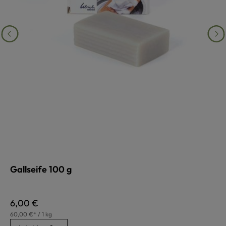
Gallseife 100 g
Regulärer Preis:
6,00 €
60,00 €* / 1 kg