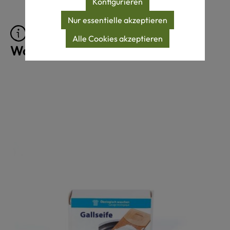
Konfigurieren
Nur essentielle akzeptieren
Pflegeprodukte für
Alle Cookies akzeptieren
Wollprodukte
Produktgalerie überspringen