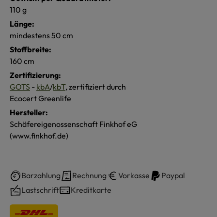
110 g
Länge:
mindestens 50 cm
Stoffbreite:
160 cm
Zertifizierung:
GOTS
-
kbA
/
kbT
, zertifiziert durch
Ecocert Greenlife
Hersteller:
Schäfereigenossenschaft Finkhof eG
(www.finkhof.de)
Barzahlung
Rechnung
Vorkasse
Paypal
Lastschrift
Kreditkarte