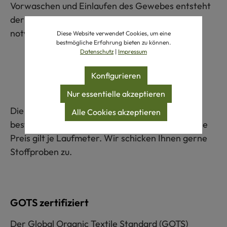
Vorwaschen und Einlaufen des Gewebes entsteht
der typische Crinkle-Effekt. Bügeln ist nicht
notwendig!
Diese Website verwendet Cookies, um eine
bestmögliche Erfahrung bieten zu können.
Datenschutz
|
Impressum
Konfigurieren
Nur essentielle akzeptieren
Die Mindestbestellmenge beträgt 50 cm. Bitte
Alle Cookies akzeptieren
bestellen Sie in 10 cm Schritten. Der angegebene
Preis gilt je Laufmeter. Wir schicken Ihnen gerne
Stoffproben zu.
GOTS zertifiziert
Der Global Organic Textile Standard (GOTS)