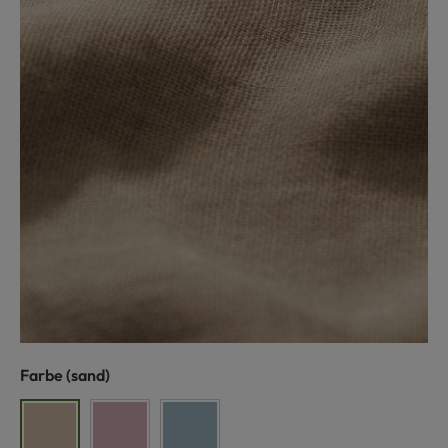
auswählen
Farbe
(sand)
sand
altrosa
rauchblau