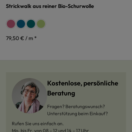
Strickwalk aus reiner Bio-Schurwolle
auswählen
Farbe
fuchsia
indigoblau
petrol
maigrün
79,50 € / m *
Kostenlose, persönliche
Beratung
Fragen? Beratungswunsch?
Unterstützung beim Einkauf?
Rufen Sie uns einfach an.
Mo. bis Fr. von 08 – 12 und 14 – 17 Uhr