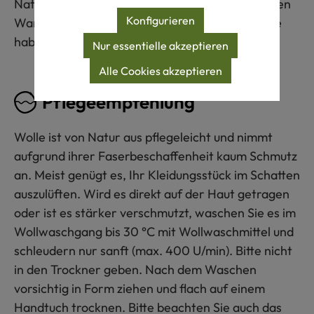
Naturmaterialien können einen unterschiedlichen
Konfigurieren
Warenausfall an Stoffbreite, Gewicht und Farbe
haben.
Nur essentielle akzeptieren
Alle Cookies akzeptieren
Pflegeempfehlung
Wolle ist von Natur aus pflegeleicht und nimmt
aufgrund ihrer Faserbeschaffenheit kaum Schmutz
an. Meist genügt es, Ihr Kleidungsstück im Schatten
auszulüften. Wird es direkt auf der Haut getragen
oder ist es stärker verschmutzt, waschen Sie es im
Wollwaschgang bis 30 °C mit Wollwaschmittel und
schleudern nur sanft (max. 400 U/min). Bitte nicht
in den Trockner geben. Nach dem Waschen
vorsichtig in Form ziehen und flach auf einem
Handtuch trocknen. Bitte beachten Sie auch das