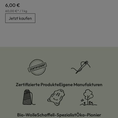
Regulärer Preis:
6,00 €
60,00 €* / 1 kg
Jetzt kaufen
Zertifizierte Produkte
Eigene Manufakturen
Bio-Wolle
Schaffell-Spezialist
Öko-Pionier