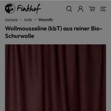
alt springen
Warenkor
Startseite
Stoffe
Webstoffe
Wollmousseline (kbT) aus reiner Bio-
Schurwolle
Bildergalerie überspringen