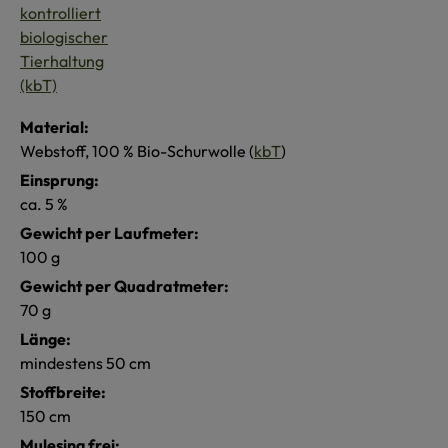
Material:
Webstoff, 100 % Bio-Schurwolle (
kbT
)
Einsprung:
ca. 5 %
Gewicht per Laufmeter:
100 g
Gewicht per Quadratmeter:
70 g
Länge:
mindestens 50 cm
Stoffbreite:
150 cm
Mulesing frei: