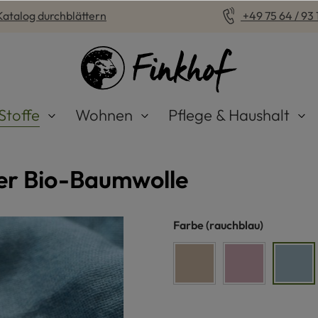
Katalog durchblättern
+49 75 64 / 93 1
Stoffe
Wohnen
Pflege & Haushalt
ner Bio-Baumwolle
auswählen
Farbe
(rauchblau)
sand
altrosa
rauc