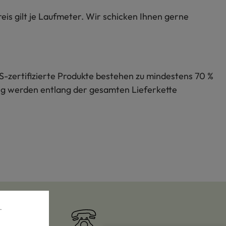
eis gilt je Laufmeter. Wir schicken Ihnen gerne
S-zertifizierte Produkte bestehen zu mindestens 70 %
lung werden entlang der gesamten Lieferkette
.