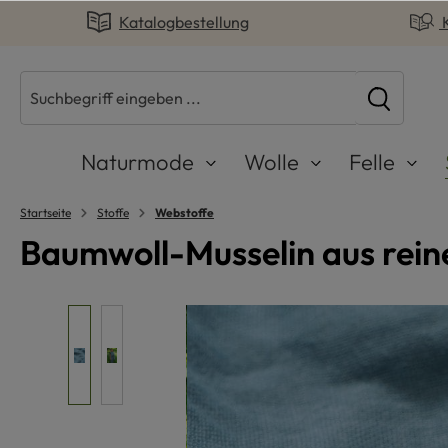
Katalogbestellung
springen
Zur Hauptnavigation springen
Naturmode
Wolle
Felle
Startseite
Stoffe
Webstoffe
Baumwoll-Musselin aus rei
Bildergalerie überspringen