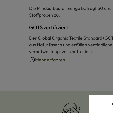
Die Mindestbestellmenge beträgt 50 cm. Bi
Stoffproben zu.
GOTS zertifiziert
Der Global Organic Textile Standard (GOT
aus Naturfasern und erfüllen verbindliche
verantwortungsvoll kontrolliert.
Mehr erfahren