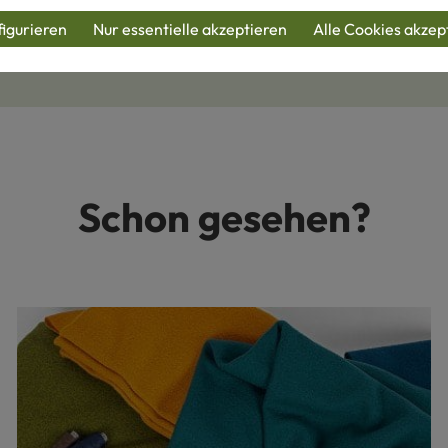
igurieren
Nur essentielle akzeptieren
Alle Cookies akzep
nufakturen
Bio-Wolle
Schaffell-Spezialist
Öko-Pionier
Eigen
Schon gesehen?