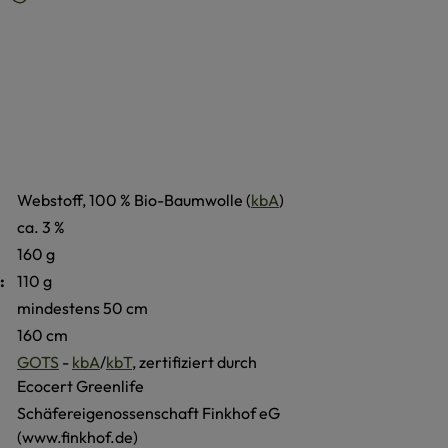
Webstoff, 100 % Bio-Baumwolle (
kbA
)
ca. 3 %
160 g
:
110 g
mindestens 50 cm
160 cm
GOTS
-
kbA
/
kbT
, zertifiziert durch
Ecocert Greenlife
Schäfereigenossenschaft Finkhof eG
(www.finkhof.de)