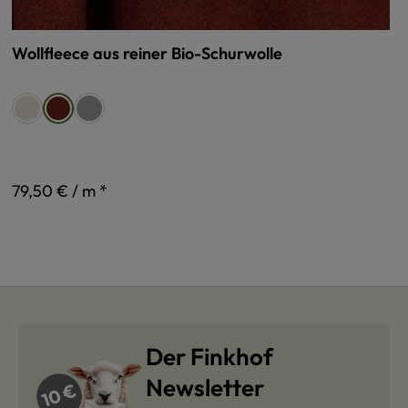
Wollfleece aus reiner Bio-Schurwolle
auswählen
Farbe
naturmeliert
grau
erde
79,50 € / m *
Der Finkhof
Newsletter