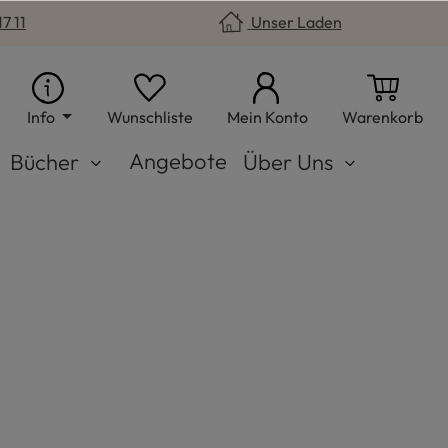
7 11
Unser Laden
Du hast 0 Produkte auf dem Merkzet
War
Info
Wunschliste
Mein Konto
Warenkorb
Angebote
Bücher
Über Uns
hblau