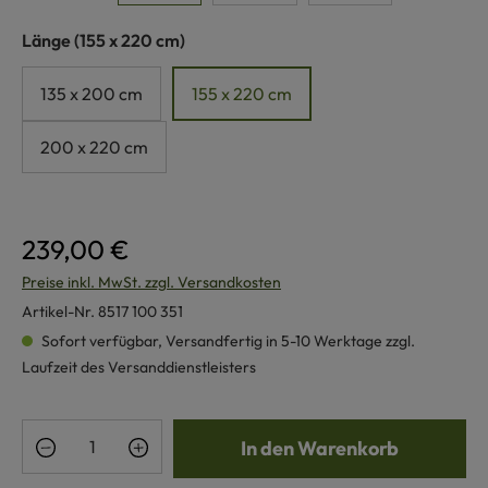
auswählen
Länge
(155 x 220 cm)
135 x 200 cm
155 x 220 cm
200 x 220 cm
239,00 €
Preise inkl. MwSt. zzgl. Versandkosten
Artikel-Nr.
8517 100 351
Sofort verfügbar, Versandfertig in 5-10 Werktage zzgl.
Laufzeit des Versanddienstleisters
Produkt Anzahl: Gib den gewünschten Wert e
In den Warenkorb