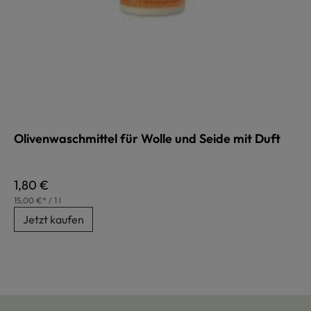
Olivenwaschmittel für Wolle und Seide mit Duft
Regulärer Preis:
1,80 €
15,00 €* / 1 l
Jetzt kaufen