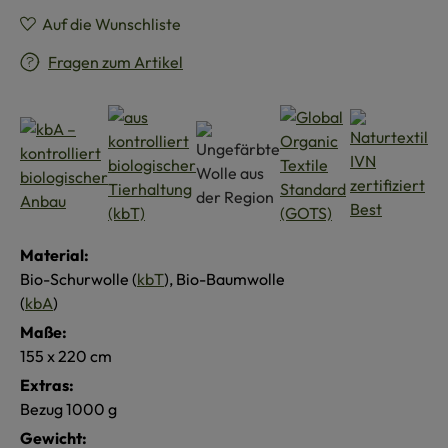
Auf die Wunschliste
Fragen zum Artikel
Material:
Bio-Schurwolle (
kbT
), Bio-Baumwolle
(
kbA
)
Maße:
155 x 220 cm
Extras:
Bezug 1000 g
Gewicht: