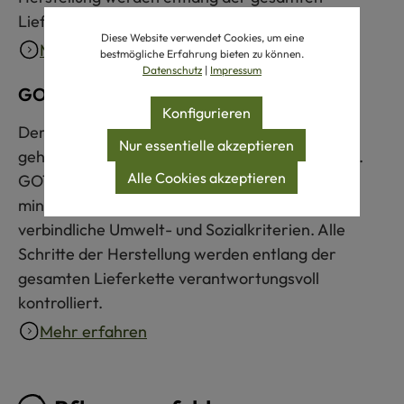
Lieferkette verantwortungsvoll kontrolliert.
Diese Website verwendet Cookies, um eine
Mehr erfahren
bestmögliche Erfahrung bieten zu können.
Datenschutz
|
Impressum
GOTS zertifiziert
Konfigurieren
Der Global Organic Textile Standard (GOTS)
Nur essentielle akzeptieren
gehört zu den weltweit strengsten Textilsiegeln.
Alle Cookies akzeptieren
GOTS-zertifizierte Produkte bestehen zu
mindestens 70 % aus Naturfasern und erfüllen
verbindliche Umwelt- und Sozialkriterien. Alle
Schritte der Herstellung werden entlang der
gesamten Lieferkette verantwortungsvoll
kontrolliert.
Mehr erfahren