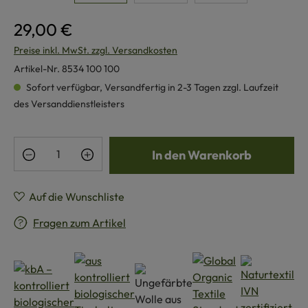
29,00 €
Preise inkl. MwSt. zzgl. Versandkosten
Artikel-Nr.
8534 100 100
Sofort verfügbar, Versandfertig in 2-3 Tagen zzgl. Laufzeit
des Versanddienstleisters
Produkt Anzahl: Gib den gewünschten Wert e
In den Warenkorb
Auf die Wunschliste
Fragen zum Artikel