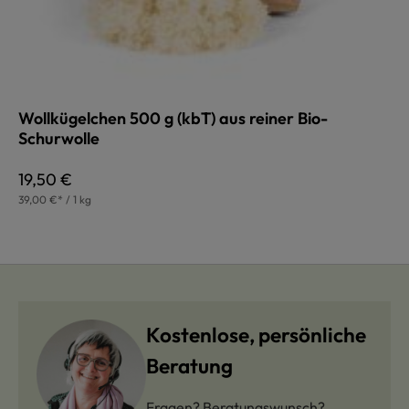
Wollkügelchen 500 g (kbT) aus reiner Bio-
Schurwolle
Regulärer Preis:
19,50 €
39,00 €* / 1 kg
Kostenlose, persönliche
Beratung
Fragen? Beratungswunsch?