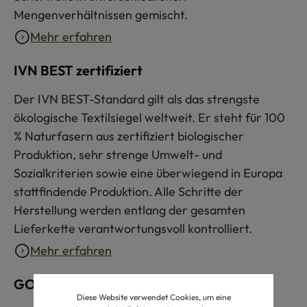
Mengenverhältnissen gemischt.
Mehr erfahren
IVN BEST zertifiziert
Der IVN BEST-Standard gilt als das strengste
ökologische Textilsiegel weltweit. Er steht für 100
% Naturfasern aus zertifiziert biologischer
Produktion, sehr strenge Umwelt- und
Sozialkriterien sowie eine überwiegend in Europa
stattfindende Produktion. Alle Schritte der
Herstellung werden entlang der gesamten
Lieferkette verantwortungsvoll kontrolliert.
Mehr erfahren
GOTS zertifiziert
Diese Website verwendet Cookies, um eine