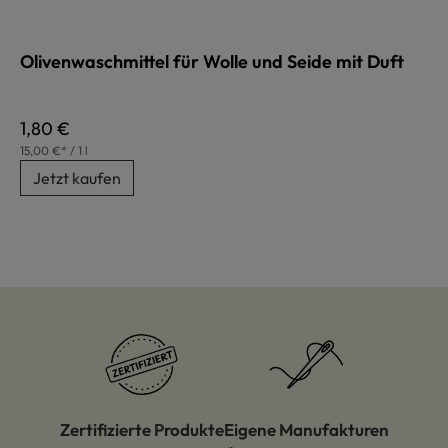
Olivenwaschmittel für Wolle und Seide mit Duft
Regulärer Preis:
1,80 €
15,00 €* / 1 l
Jetzt kaufen
Zertifizierte Produkte
Eigene Manufakturen