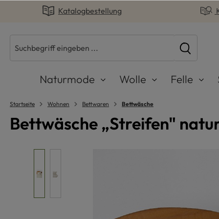
Katalogbestellung
springen
Zur Hauptnavigation springen
Naturmode
Wolle
Felle
Startseite
Wohnen
Bettwaren
Bettwäsche
Bettwäsche „Streifen" natu
Bildergalerie überspringen