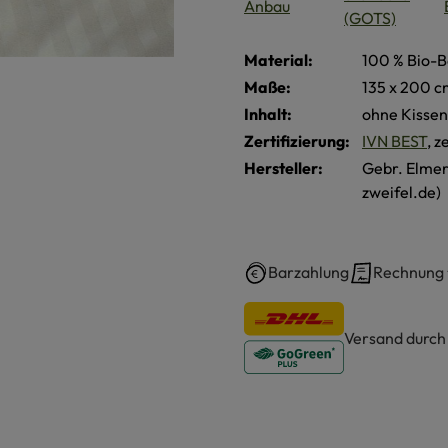
Material:
100 % Bio-B
Maße:
135 x 200 
Inhalt:
ohne Kisse
Zertifizierung:
IVN BEST
, z
Hersteller:
Gebr. Elme
zweifel.de)
Barzahlung
Rechnung
Versand durc