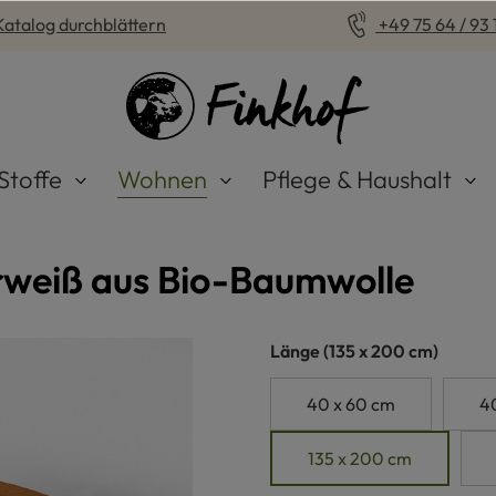
Katalog durchblättern
+49 75 64 / 93 1
Stoffe
Wohnen
Pflege & Haushalt
rweiß aus Bio-Baumwolle
auswählen
Länge
(135 x 200 cm)
40 x 60 cm
4
135 x 200 cm