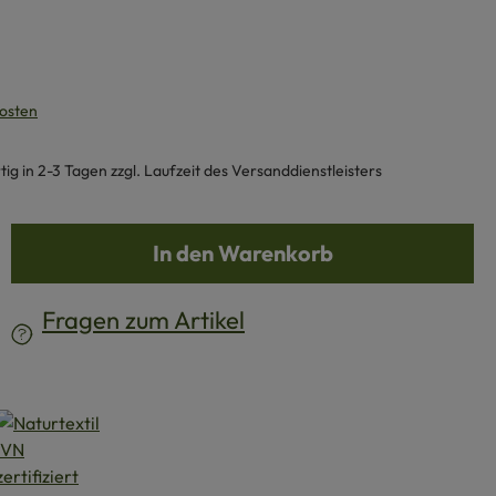
kosten
g in 2-3 Tagen zzgl. Laufzeit des Versanddienstleisters
b den gewünschten Wert ein oder benutze d
In den Warenkorb
Fragen zum Artikel