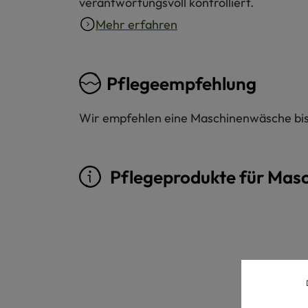
verantwortungsvoll kontrolliert.
Mehr erfahren
Pflegeempfehlung
Wir empfehlen eine Maschinenwäsche bis 
Pflegeprodukte für Mas
Produktgalerie überspringen