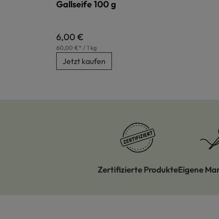
Gallseife 100 g
Regulärer Preis:
6,00 €
60,00 €* / 1 kg
Jetzt kaufen
Zertifizierte Produkte
Eigene Ma