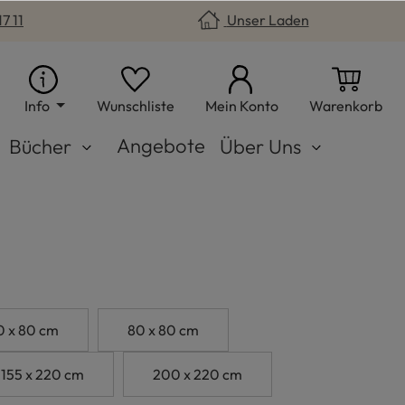
7 11
Unser Laden
Du hast 0 Produkte auf dem Merkzet
War
Info
Wunschliste
Mein Konto
Warenkorb
Angebote
Bücher
Über Uns
0 x 80 cm
80 x 80 cm
155 x 220 cm
200 x 220 cm