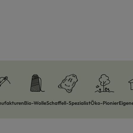
nufakturen
Bio-Wolle
Schaffell-Spezialist
Öko-Pionier
Eigen