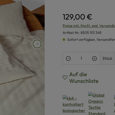
129,00 €
Preise inkl. MwSt. zzgl. Versand
Artikel-Nr.
8505 101 345
Sofort verfügbar, Versandferti
Produkt Anzahl: Gi
Stück
Auf die
Wunschliste