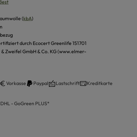
aumwolle (
kbA
)
cm
nbezug
ertifiziert durch Ecocert Greenlife 151701
r & Zweifel GmbH & Co. KG (www.elmer-
Vorkasse
Paypal
Lastschrift
Kreditkarte
h DHL - GoGreen PLUS*