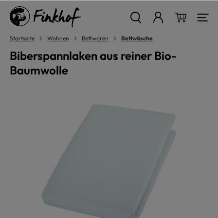
alt springen
Warenkor
Startseite
Wohnen
Bettwaren
Bettwäsche
Biberspannlaken aus reiner Bio-
Baumwolle
Bildergalerie überspringen