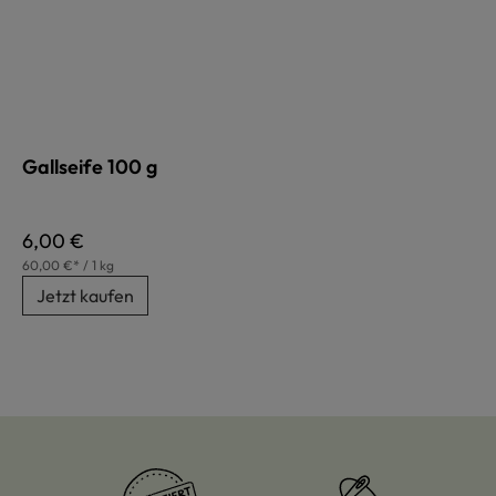
Gallseife 100 g
Regulärer Preis:
6,00 €
60,00 €* / 1 kg
Jetzt kaufen