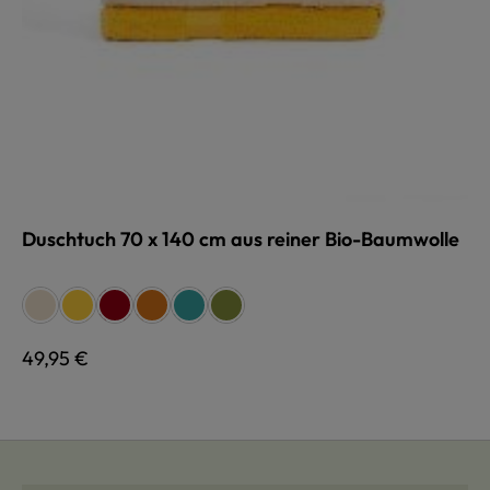
Duschtuch 70 x 140 cm aus reiner Bio-Baumwolle
auswählen
Farbe
naturweiß
gelb
rot
terra
türkis
grün
Regulärer Preis:
49,95 €