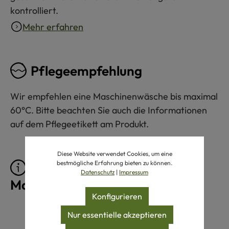
kontrolliert.
Mehr erfahren
Pflegeempfehlung
Wir empfehlen eine Maschinenwäsche bis maximal
60°C. Bitte beachten Sie auch die Informationen
auf dem Pflegeetikett am Produkt.
Diese Website verwendet Cookies, um eine
bestmögliche Erfahrung bieten zu können.
Pflegeprodukte für
Datenschutz
|
Impressum
Maschinenwäsche 60°C
Konfigurieren
Produktgalerie überspringen
Nur essentielle akzeptieren