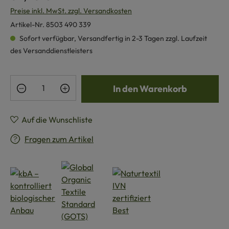
Preise inkl. MwSt. zzgl. Versandkosten
Artikel-Nr.
8503 490 339
Sofort verfügbar, Versandfertig in 2-3 Tagen zzgl. Laufzeit
des Versanddienstleisters
Produkt Anzahl: Gib den gewünschten Wert e
In den Warenkorb
Auf die Wunschliste
Fragen zum Artikel