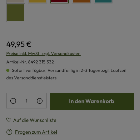
grün
49,95 €
Preise inkl. MwSt. zzgl. Versandkosten
Artikel-Nr.
8492 315 332
Sofort verfügbar, Versandfertig in 2-3 Tagen zzgl. Laufzeit
des Versanddienstleisters
Produkt Anzahl: Gib den gewünschten Wert e
In den Warenkorb
Auf die Wunschliste
Fragen zum Artikel