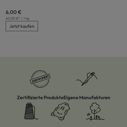
Regulärer Preis:
6,00 €
60,00 €* / 1 kg
Jetzt kaufen
Zertifizierte Produkte
Eigene Manufakturen