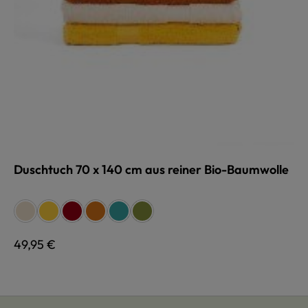
Duschtuch 70 x 140 cm aus reiner Bio-Baumwolle
auswählen
Farbe
naturweiß
gelb
rot
terra
türkis
grün
Regulärer Preis:
49,95 €