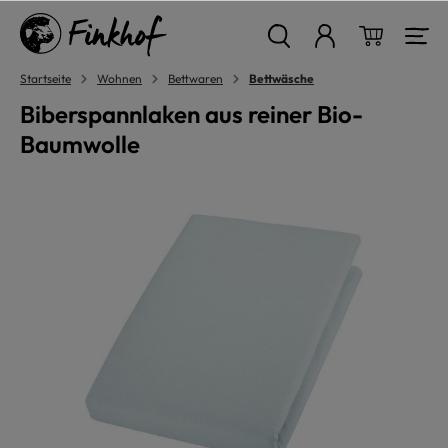
alt springen
Warenkor
Startseite
Wohnen
Bettwaren
Bettwäsche
Biberspannlaken aus reiner Bio-
Baumwolle
Bildergalerie überspringen