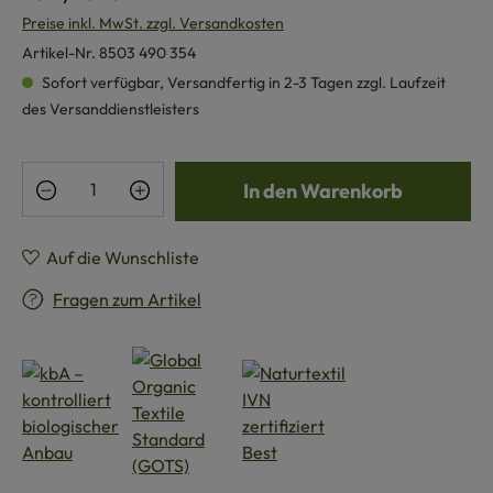
Preise inkl. MwSt. zzgl. Versandkosten
Artikel-Nr.
8503 490 354
Sofort verfügbar, Versandfertig in 2-3 Tagen zzgl. Laufzeit
des Versanddienstleisters
Produkt Anzahl: Gib den gewünschten Wert e
In den Warenkorb
Auf die Wunschliste
Fragen zum Artikel