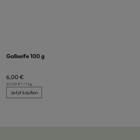
Gallseife 100 g
Regulärer Preis:
6,00 €
60,00 €* / 1 kg
Jetzt kaufen