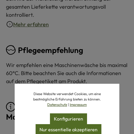
gesamten Lieferkette verantwortungsvoll
kontrolliert.
Mehr erfahren
Pflegeempfehlung
Wir empfehlen eine Maschinenwäsche bis maximal
60°C. Bitte beachten Sie auch die Informationen
auf dem Pflegeetikett am Produkt.
Diese Website verwendet Cookies, um eine
bestmögliche Erfahrung bieten zu können.
Pflegeprodukte für
Datenschutz
|
Impressum
Maschinenwäsche 60°C
Konfigurieren
Nur essentielle akzeptieren
Produktgalerie überspringen