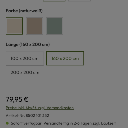
auswählen
Farbe
(naturweiß)
naturweiß
sand
schilf
auswählen
Länge
(160 x 200 cm)
100 x 200 cm
160 x 200 cm
200 x 200 cm
79,95 €
Preise inkl. MwSt. zzgl. Versandkosten
Artikel-Nr.
8502 101 352
Sofort verfügbar, Versandfertig in 2-3 Tagen zzgl. Laufzeit