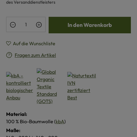
des Versanddienstleisters
Produkt Anzahl: Gib den gewünschten Wert e
In den Warenkorb
Auf die Wunschliste
Fragen zum Artikel
Material:
100 % Bio-Baumwolle (
kbA
)
Maße: