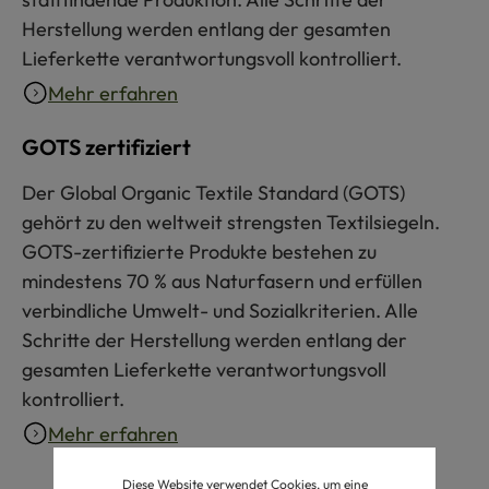
Herstellung werden entlang der gesamten
Lieferkette verantwortungsvoll kontrolliert.
Mehr erfahren
GOTS zertifiziert
Der Global Organic Textile Standard (GOTS)
gehört zu den weltweit strengsten Textilsiegeln.
GOTS-zertifizierte Produkte bestehen zu
mindestens 70 % aus Naturfasern und erfüllen
verbindliche Umwelt- und Sozialkriterien. Alle
Schritte der Herstellung werden entlang der
gesamten Lieferkette verantwortungsvoll
kontrolliert.
Mehr erfahren
Diese Website verwendet Cookies, um eine