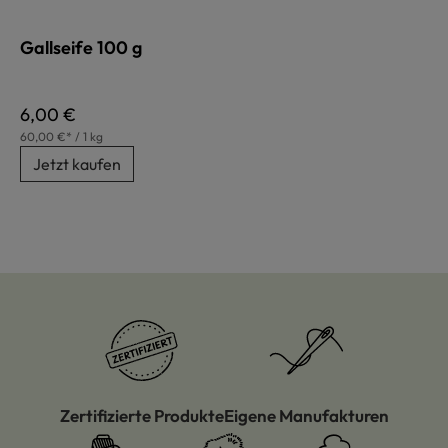
Gallseife 100 g
Regulärer Preis:
6,00 €
60,00 €* / 1 kg
Jetzt kaufen
Zertifizierte Produkte
Eigene Manufakturen