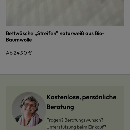
Bettwäsche „Streifen" naturweiß aus Bio-
Baumwolle
Regulärer Preis:
Ab
24,90 €
Kostenlose, persönliche
Beratung
Fragen? Beratungswunsch?
Unterstützung beim Einkauf?