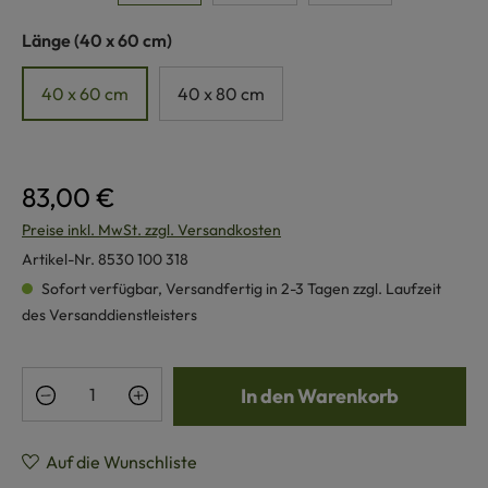
auswählen
Länge
(40 x 60 cm)
40 x 60 cm
40 x 80 cm
83,00 €
Preise inkl. MwSt. zzgl. Versandkosten
Artikel-Nr.
8530 100 318
Sofort verfügbar, Versandfertig in 2-3 Tagen zzgl. Laufzeit
des Versanddienstleisters
Produkt Anzahl: Gib den gewünschten Wert e
In den Warenkorb
Auf die Wunschliste