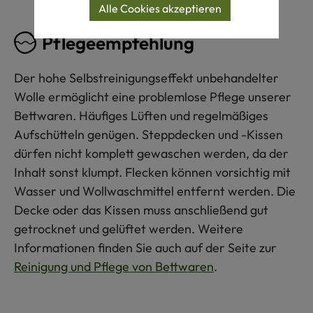
Alle Cookies akzeptieren
Pflegeempfehlung
Der hohe Selbstreinigungseffekt unbehandelter
Wolle ermöglicht eine problemlose Pflege unserer
Bettwaren. Häufiges Lüften und regelmäßiges
Aufschütteln genügen. Steppdecken und -Kissen
dürfen nicht komplett gewaschen werden, da der
Inhalt sonst klumpt. Flecken können vorsichtig mit
Wasser und Wollwaschmittel entfernt werden. Die
Decke oder das Kissen muss anschließend gut
getrocknet und gelüftet werden. Weitere
Informationen finden Sie auch auf der Seite zur
Reinigung und Pflege von Bettwaren
.