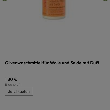
Olivenwaschmittel für Wolle und Seide mit Duft
Regulärer Preis:
1,80 €
15,00 €* / 1 l
Jetzt kaufen