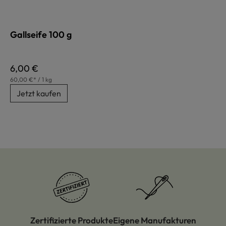
Gallseife 100 g
Regulärer Preis:
6,00 €
60,00 €* / 1 kg
Jetzt kaufen
Zertifizierte Produkte
Eigene Manufakturen