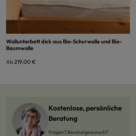
Wollunterbett dick aus Bio-Schurwolle und Bio-
Baumwolle
Regulärer Preis:
Ab
219,00 €
Kostenlose, persönliche
Beratung
Fragen? Beratungswunsch?