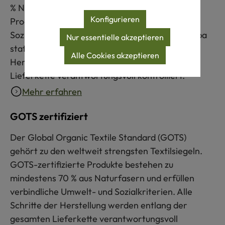
% Naturfasern aus zertifiziert biologischer
Konfigurieren
Produktion, sehr strenge Umwelt- und
Sozialkriterien sowie eine überwiegend in Europa
Nur essentielle akzeptieren
stattfindende Produktion. Alle Schritte der
Alle Cookies akzeptieren
Herstellung werden entlang der gesamten
Lieferkette verantwortungsvoll kontrolliert.
Mehr erfahren
GOTS zertifiziert
Der Global Organic Textile Standard (GOTS)
gehört zu den weltweit strengsten Textilsiegeln.
GOTS-zertifizierte Produkte bestehen zu
mindestens 70 % aus Naturfasern und erfüllen
verbindliche Umwelt- und Sozialkriterien. Alle
Schritte der Herstellung werden entlang der
gesamten Lieferkette verantwortungsvoll