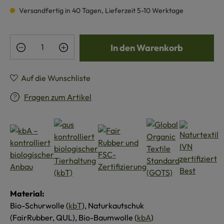
Versandfertig in 40 Tagen, Lieferzeit 5-10 Werktage
Produkt Anzahl: Gib den gewünschten Wert e
In den Warenkorb
Auf die Wunschliste
Fragen zum Artikel
Material:
Bio-Schurwolle (
kbT
), Naturkautschuk
(FairRubber, QUL), Bio-Baumwolle (
kbA
)