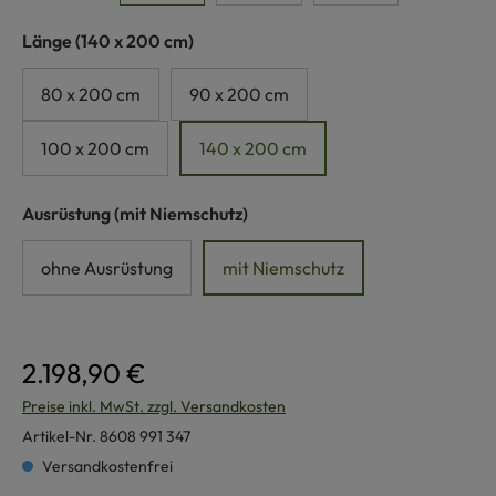
auswählen
Länge
(140 x 200 cm)
80 x 200 cm
90 x 200 cm
100 x 200 cm
140 x 200 cm
auswählen
Ausrüstung
(mit Niemschutz)
ohne Ausrüstung
mit Niemschutz
2.198,90 €
Preise inkl. MwSt. zzgl. Versandkosten
Artikel-Nr.
8608 991 347
Versandkostenfrei