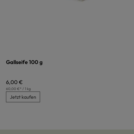
Gallseife 100 g
Regulärer Preis:
6,00 €
60,00 €* / 1 kg
Jetzt kaufen