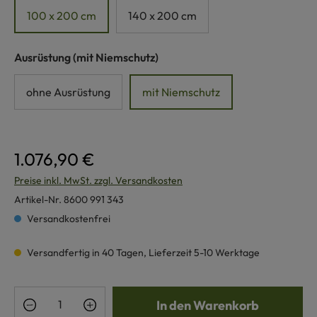
100 x 200 cm
140 x 200 cm
auswählen
Ausrüstung
(mit Niemschutz)
ohne Ausrüstung
mit Niemschutz
1.076,90 €
Preise inkl. MwSt. zzgl. Versandkosten
Artikel-Nr.
8600 991 343
Versandkostenfrei
Versandfertig in 40 Tagen, Lieferzeit 5-10 Werktage
Produkt Anzahl: Gib den gewünschten Wert e
In den Warenkorb