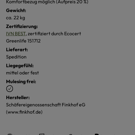
Komfortbezug möglich (Aufpreis 20 %)
Gewicht:
ca. 22 kg
Zertifizierung:
IVN BEST
, zertifiziert durch Ecocert
Greenlife 151712
Lieferart:
Spedition
Liegegefühl:
mittel oder fest
Mulesing frei:
Hersteller:
Schäfereigenossenschaft Finkhof eG
(www.finkhof.de)