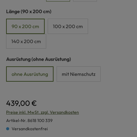
auswählen
Länge
(90 x 200 cm)
90 x 200 cm
100 x 200 cm
140 x 200 cm
auswählen
Ausrüstung
(ohne Ausrüstung)
ohne Ausrüstung
mit Niemschutz
439,00 €
Preise inkl. MwSt. zzgl. Versandkosten
Artikel-Nr.
8618 100 339
Versandkostenfrei