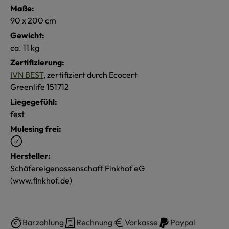
Maße:
90 x 200 cm
Gewicht:
ca. 11 kg
Zertifizierung:
IVN BEST
, zertifiziert durch Ecocert
Greenlife 151712
Liegegefühl:
fest
Mulesing frei:
Hersteller:
Schäfereigenossenschaft Finkhof eG
(www.finkhof.de)
Barzahlung
Rechnung
Vorkasse
Paypal