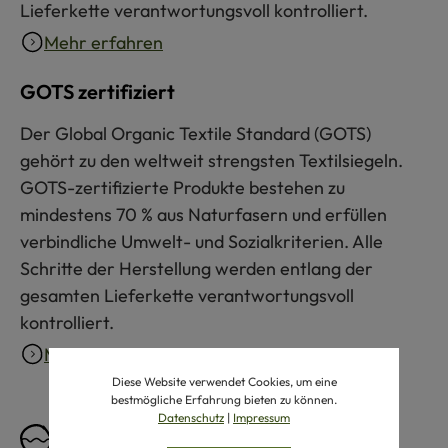
Lieferkette verantwortungsvoll kontrolliert.
Mehr erfahren
GOTS zertifiziert
Der Global Organic Textile Standard (GOTS)
gehört zu den weltweit strengsten Textilsiegeln.
GOTS-zertifizierte Produkte bestehen zu
mindestens 70 % aus Naturfasern und erfüllen
verbindliche Umwelt- und Sozialkriterien. Alle
Schritte der Herstellung werden entlang der
gesamten Lieferkette verantwortungsvoll
kontrolliert.
Mehr erfahren
Diese Website verwendet Cookies, um eine
bestmögliche Erfahrung bieten zu können.
Datenschutz
|
Impressum
Pflegeempfehlung