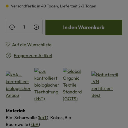
Versandfertig in 40 Tagen, Lieferzeit 2-3 Tagen
Produkt Anzahl: Gib den gewünschten Wert e
In den Warenkorb
Auf die Wunschliste
Fragen zum Artikel
Material:
Bio-Schurwolle (
kbT
), Kokos, Bio-
Baumwolle (
kbA
)