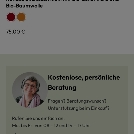
Bio-Baumwolle
auswählen
Farbe
rot
terra
Regulärer Preis:
75,00 €
Kostenlose, persönliche
Beratung
Fragen? Beratungswunsch?
Unterstützung beim Einkauf?
Rufen Sie uns einfach an.
Mo. bis Fr. von 08 – 12 und 14 – 17 Uhr