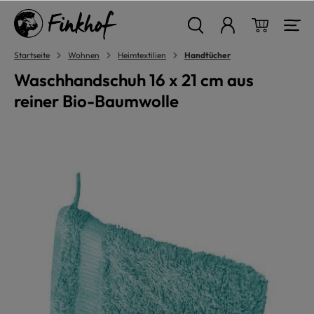
alt springen
Warenkor
Startseite
Wohnen
Heimtextilien
Handtücher
Waschhandschuh 16 x 21 cm aus
reiner Bio-Baumwolle
Bildergalerie überspringen