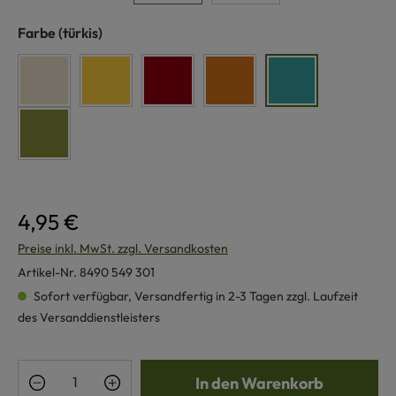
auswählen
Farbe
(türkis)
naturweiß
gelb
rot
terra
türkis
grün
4,95 €
Preise inkl. MwSt. zzgl. Versandkosten
Artikel-Nr.
8490 549 301
Sofort verfügbar, Versandfertig in 2-3 Tagen zzgl. Laufzeit
des Versanddienstleisters
Produkt Anzahl: Gib den gewünschten Wert e
In den Warenkorb