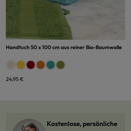
Handtuch 50 x 100 cm aus reiner Bio-Baumwolle
auswählen
Farbe
naturweiß
gelb
rot
terra
türkis
grün
Regulärer Preis:
24,95 €
Kostenlose, persönliche