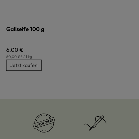
Gallseife 100 g
Regulärer Preis:
6,00 €
60,00 €* / 1 kg
Jetzt kaufen