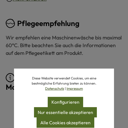
Pflegeempfehlung
Wir empfehlen eine Maschinenwäsche bis maximal
60°C. Bitte beachten Sie auch die Informationen
auf dem Pflegeetikett am Produkt.
Pflegeprodukte für
Diese Website verwendet Cookies, um eine
bestmögliche Erfahrung bieten zu können.
Maschinenwäsche 60°C
Datenschutz
|
Impressum
Produktgalerie überspringen
Konfigurieren
Nur essentielle akzeptieren
Alle Cookies akzeptieren