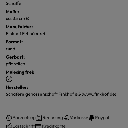
Schaffell
Maße:
ca. 35 cm Ø
Manufaktur:
Finkhof Fellnäherei
Format:
rund
Gerbart:
pflanzlich
Mulesing frei:
Hersteller:
Schäfereigenossenschaft Finkhof eG (www.finkhof.de)
Barzahlung
Rechnung
Vorkasse
Paypal
Lastschrift
Kreditkarte