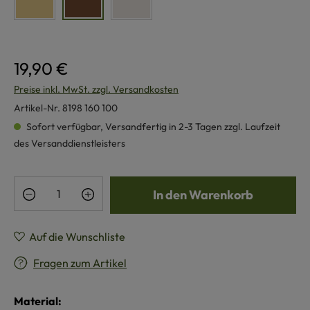
relugan gegerbt, gelblich
pflanzlich gegerbt, braun
pflanzlich gegerbt, weiß
19,90 €
Preise inkl. MwSt. zzgl. Versandkosten
Artikel-Nr.
8198 160 100
Sofort verfügbar, Versandfertig in 2-3 Tagen zzgl. Laufzeit
des Versanddienstleisters
Produkt Anzahl: Gib den gewünschten Wert e
In den Warenkorb
Auf die Wunschliste
Fragen zum Artikel
Material: