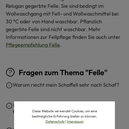
Relugan gegerbte Felle. Sie sind bedingt im
Wollwaschgang mit Fell- und Wollwaschmittel bei
30 °C oder von Hand waschbar. Pflanzlich
gegerbte Felle sind nicht waschbar. Mehr
Informationen zur Fellpflege finden Sie auch unter
Pflegeempfehlung Felle
.
Fragen zum Thema "Felle"
Warum riecht mein Schaffell sehr nach Schaf?
Wie bekomme ich ein Schaffell wieder
flauschig?
Diese Website verwendet Cookies, um eine
bestmögliche Erfahrung bieten zu können.
Datenschutz
|
Impressum