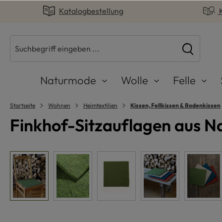
Katalogbestellung
springen
Zur Hauptnavigation springen
Naturmode
Wolle
Felle
Startseite
Wohnen
Heimtextilien
Kissen, Fellkissen & Bodenkissen
Finkhof-Sitzauflagen aus Na
Bildergalerie überspringen