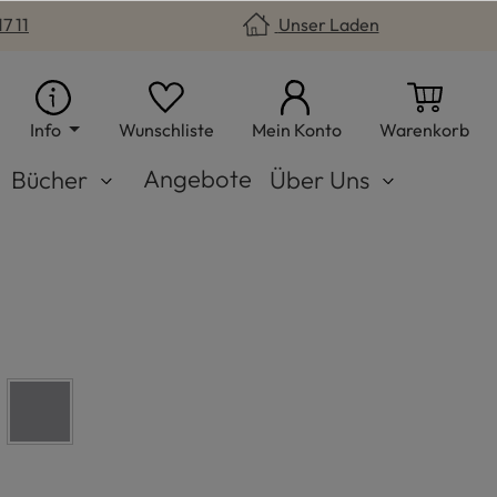
7 11
Unser Laden
Du hast 0 Produkte auf dem Merkzet
War
Info
Wunschliste
Mein Konto
Warenkorb
Angebote
Bücher
Über Uns
grau