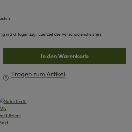
kosten
g in 2-3 Tagen zzgl. Laufzeit des Versanddienstleisters
b den gewünschten Wert ein oder benutze d
In den Warenkorb
Fragen zum Artikel