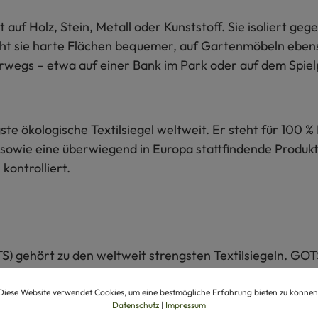
 auf Holz, Stein, Metall oder Kunststoff. Sie isoliert g
ht sie harte Flächen bequemer, auf Gartenmöbeln ebenso
erwegs – etwa auf einer Bank im Park oder auf dem Spiel
te ökologische Textilsiegel weltweit. Er steht für 100 % 
sowie eine überwiegend in Europa stattfindende Produkti
kontrolliert.
S) gehört zu den weltweit strengsten Textilsiegeln. GOT
 Umwelt- und Sozialkriterien. Alle Schritte der Herstel
Diese Website verwendet Cookies, um eine bestmögliche Erfahrung bieten zu können
Datenschutz
|
Impressum