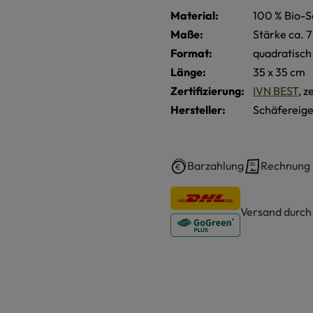
Material:
100 % Bio-S
Maße:
Stärke ca. 
Format:
quadratisch
Länge:
35 x 35 cm
Zertifizierung:
IVN BEST
, z
Hersteller:
Schäfereige
Barzahlung
Rechnung
Versand durc