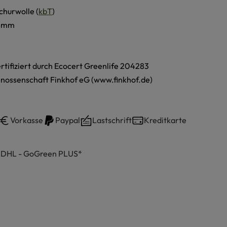
churwolle (
kbT
)
7 mm
ertifiziert durch Ecocert Greenlife 204283
nossenschaft Finkhof eG (www.finkhof.de)
Vorkasse
Paypal
Lastschrift
Kreditkarte
h DHL - GoGreen PLUS*