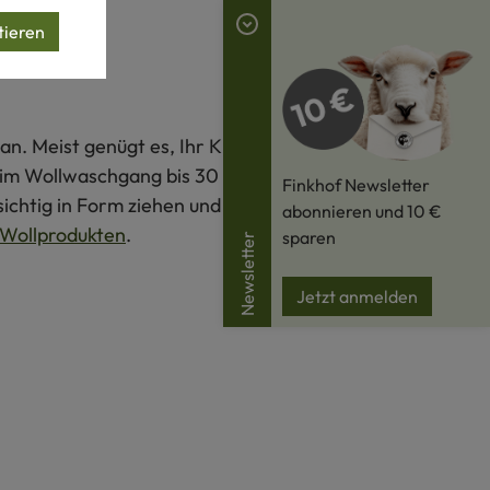
tieren
an. Meist genügt es, Ihr Kleidungsstück im Schatten
s im Wollwaschgang bis 30 °C mit Wollwaschmittel und
Finkhof Newsletter
ichtig in Form ziehen und flach auf einem Handtuch
abonnieren und 10 €
Wollprodukten
.
sparen
Newsletter
Jetzt anmelden