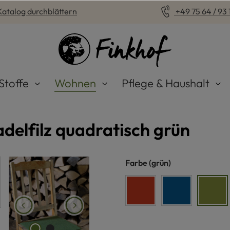
Katalog durchblättern
+49 75 64 / 93 1
Stoffe
Wohnen
Pflege & Haushalt
delfilz quadratisch grün
auswählen
Farbe
(grün)
siena
seeblau
grün