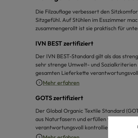
Die Filzauflage verbessert den Sitzkomfort
Sitzgefühl. Auf Stühlen im Esszimmer mac
zusammengerollt ist sie praktisch für unt
IVN BEST zertifiziert
Der IVN BEST-Standard gilt als das strengs
sehr strenge Umwelt- und Sozialkriterien 
gesamten Lieferkette verantwortungsvoll 
Mehr erfahren
GOTS zertifiziert
Der Global Organic Textile Standard (GOT
aus Naturfasern und erfüllen verbindliche
verantwortungsvoll kontrolliert.
Mehr erfahren