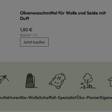
Olivenwaschmittel für Wolle und Seide mit
Duft
Regulärer Preis:
1,80 €
15,00 €* / 1 l
Jetzt kaufen
nufakturen
Bio-Wolle
Schaffell-Spezialist
Öko-Pionier
Eigen