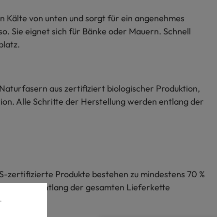
egen Kälte von unten und sorgt für ein angenehmes
. Sie eignet sich für Bänke oder Mauern. Schnell
platz.
Naturfasern aus zertifiziert biologischer Produktion,
on. Alle Schritte der Herstellung werden entlang der
S-zertifizierte Produkte bestehen zu mindestens 70 %
lung werden entlang der gesamten Lieferkette
.