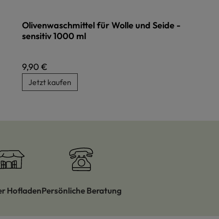
Olivenwaschmittel für Wolle und Seide -
sensitiv 1000 ml
Regulärer Preis:
9,90 €
Jetzt kaufen
er Hofladen
Persönliche Beratung