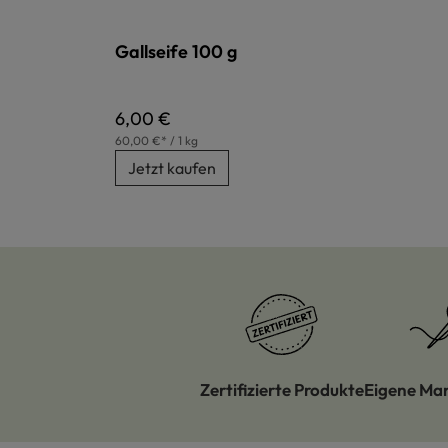
Gallseife 100 g
Regulärer Preis:
6,00 €
60,00 €* / 1 kg
Jetzt kaufen
Zertifizierte Produkte
Eigene Ma