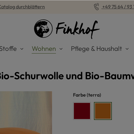
Katalog durchblättern
+49 75 64 / 93 1
Stoffe
Wohnen
Pflege & Haushalt
 Bio-Schurwolle und Bio-Baum
auswählen
Farbe
(terra)
rot
terra