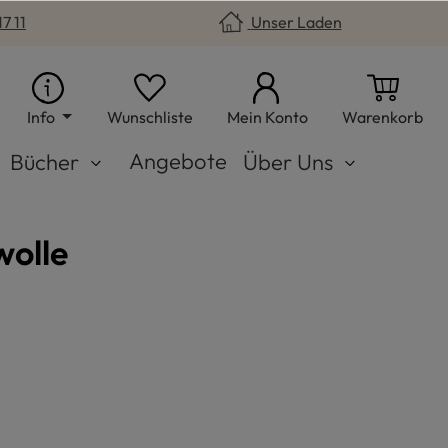
7 11
Unser Laden
Du hast 0 Produkte auf dem Merkzet
War
Info
Wunschliste
Mein Konto
Warenkorb
Angebote
Bücher
Über Uns
wolle