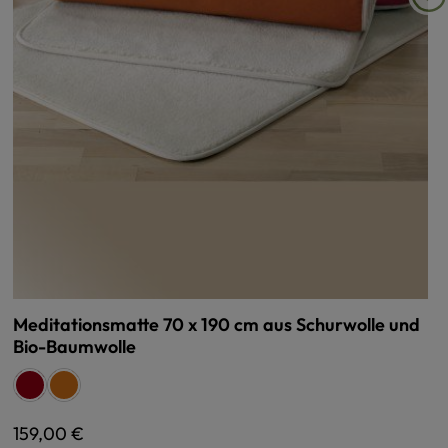
Meditationsmatte 70 x 190 cm aus Schurwolle und
Bio-Baumwolle
auswählen
Farbe
rot
terra
Regulärer Preis:
159,00 €