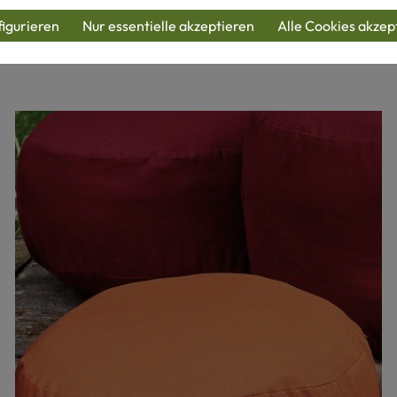
Schon gesehen?
igurieren
Nur essentielle akzeptieren
Alle Cookies akzep