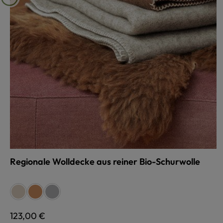
Regionale Wolldecke aus reiner Bio-Schurwolle
auswählen
Farbe
beige
hellbraun
hellgrau
Regulärer Preis:
123,00 €