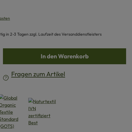
kosten
g in 2-3 Tagen zzgl. Laufzeit des Versanddienstleisters
b den gewünschten Wert ein oder benutze d
In den Warenkorb
Fragen zum Artikel