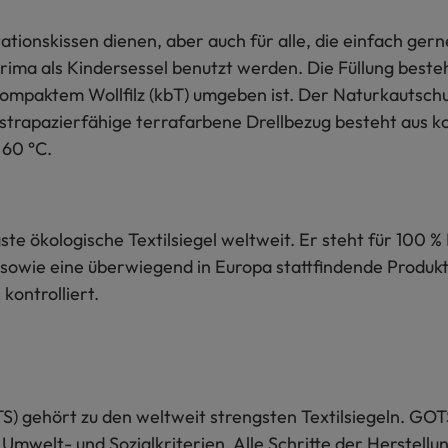
ationskissen dienen, aber auch für alle, die einfach gern
rima als Kindersessel benutzt werden. Die Füllung best
 kompaktem Wollfilz (kbT) umgeben ist. Der Naturkautschu
 strapazierfähige terrafarbene Drellbezug besteht aus k
 60 °C.
te ökologische Textilsiegel weltweit. Er steht für 100 % 
sowie eine überwiegend in Europa stattfindende Produkti
kontrolliert.
S) gehört zu den weltweit strengsten Textilsiegeln. GOT
 Umwelt- und Sozialkriterien. Alle Schritte der Herstel