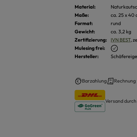
Material:
Naturkautsc
Maße:
ca. 25 x 40
Format:
rund
Gewicht:
ca. 3,2 kg
Zertifizierung:
IVN BEST
, z
Mulesing frei:
Hersteller:
Schäfereige
Barzahlung
Rechnung
Versand durc