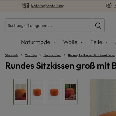
Katalogbestellung
springen
Zur Hauptnavigation springen
Naturmode
Wolle
Felle
Startseite
Wohnen
Heimtextilien
Kissen, Fellkissen & Bodenkissen
Rundes Sitzkissen groß mit
Bildergalerie überspringen