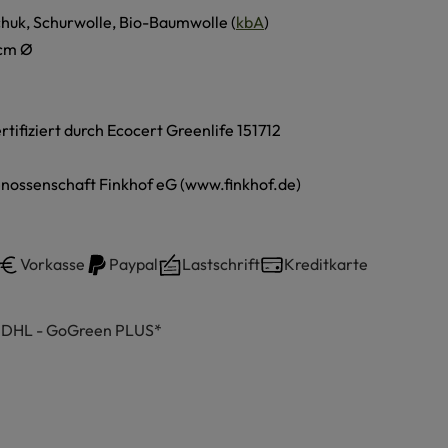
huk, Schurwolle, Bio-Baumwolle (
kbA
)
 cm Ø
ertifiziert durch Ecocert Greenlife 151712
nossenschaft Finkhof eG (www.finkhof.de)
Vorkasse
Paypal
Lastschrift
Kreditkarte
h DHL - GoGreen PLUS*