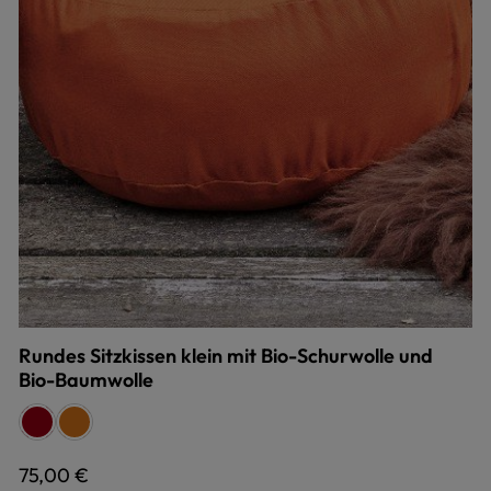
Rundes Sitzkissen klein mit Bio-Schurwolle und
Bio-Baumwolle
auswählen
Farbe
rot
terra
Regulärer Preis:
75,00 €