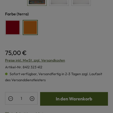
auswählen
Farbe
(terra)
rot
terra
75,00 €
Preise inkl. MwSt. zzgl. Versandkosten
Artikel-Nr.
8412 323 412
Sofort verfügbar, Versandfertig in 2-3 Tagen zzgl. Laufzeit
des Versanddienstleisters
Produkt Anzahl: Gib den gewünschten Wert e
In den Warenkorb