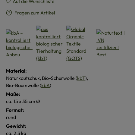
Auf die Wunschliste
Fragen zum Artikel
Material:
Naturkautschuk, Bio-Schurwolle (
kbT
),
Bio-Baumwolle (
kbA
)
Maße:
ca. 15 x 35 cm Ø
Format:
rund
Gewicht:
ca. 2,3 kg