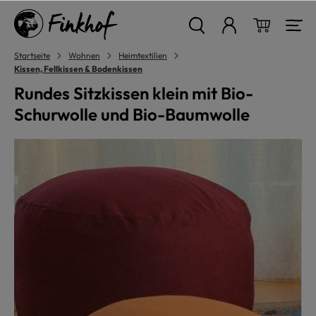
alt springen
Warenkor
Startseite
Wohnen
Heimtextilien
Kissen, Fellkissen & Bodenkissen
Rundes Sitzkissen klein mit Bio-
Schurwolle und Bio-Baumwolle
Bildergalerie überspringen