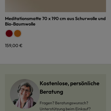
Meditationsmatte 70 x 190 cm aus Schurwolle und
Bio-Baumwolle
auswählen
Farbe
rot
terra
Regulärer Preis:
159,00 €
Kostenlose, persönliche
Beratung
Fragen? Beratungswunsch?
Unterstützung beim Einkauf?