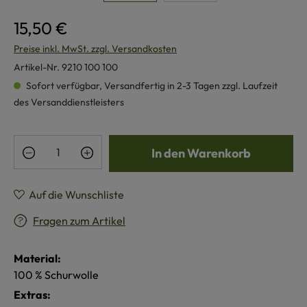
15,50 €
Preise inkl. MwSt. zzgl. Versandkosten
Artikel-Nr.
9210 100 100
Sofort verfügbar, Versandfertig in 2-3 Tagen zzgl. Laufzeit
des Versanddienstleisters
Produkt Anzahl: Gib den gewünschten Wert e
In den Warenkorb
Auf die Wunschliste
Fragen zum Artikel
Material:
100 % Schurwolle
Extras: