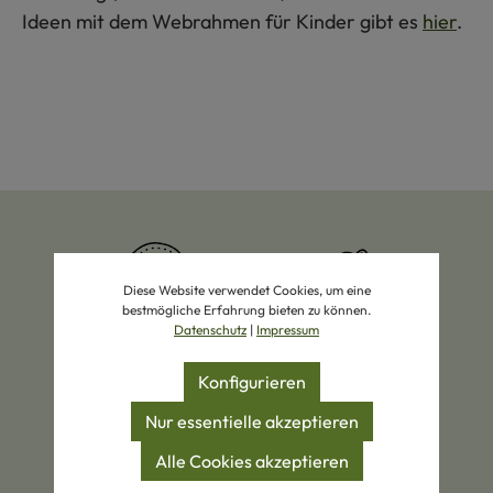
Ideen mit dem Webrahmen für Kinder gibt es
hier
.
Diese Website verwendet Cookies, um eine
bestmögliche Erfahrung bieten zu können.
Datenschutz
|
Impressum
Zertifizierte Produkte
Eigene Manufakturen
Konfigurieren
Nur essentielle akzeptieren
Alle Cookies akzeptieren
Bio-Wolle
Schaffell-Spezialist
Öko-Pionier