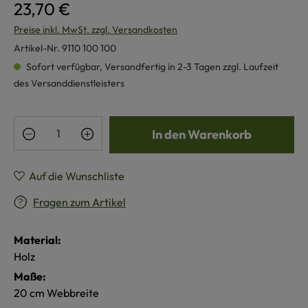
23,70 €
Preise inkl. MwSt. zzgl. Versandkosten
Artikel-Nr.
9110 100 100
Sofort verfügbar, Versandfertig in 2-3 Tagen zzgl. Laufzeit
des Versanddienstleisters
Produkt Anzahl: Gib den gewünschten Wert e
In den Warenkorb
Auf die Wunschliste
Fragen zum Artikel
Material:
Holz
Maße:
20 cm Webbreite