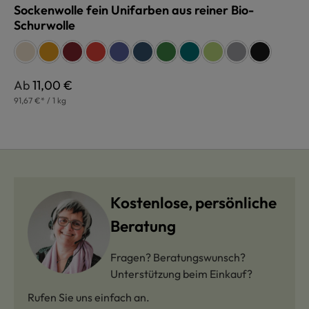
Sockenwolle fein Unifarben aus reiner Bio-
Schurwolle
auswählen
Farbe
naturweiß
curry
dunkelrot
rost
blau
jeans
dunkelgrün
petrol
maigrün
grau
schwarz
Regulärer Preis:
Ab
11,00 €
91,67 €* / 1 kg
Kostenlose, persönliche
Beratung
Fragen? Beratungswunsch?
Unterstützung beim Einkauf?
Rufen Sie uns einfach an.