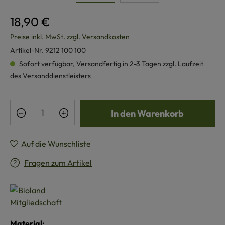
18,90 €
Preise inkl. MwSt. zzgl. Versandkosten
Artikel-Nr.
9212 100 100
Sofort verfügbar, Versandfertig in 2-3 Tagen zzgl. Laufzeit
des Versanddienstleisters
Produkt Anzahl: Gib den gewünschten Wert e
In den Warenkorb
Auf die Wunschliste
Fragen zum Artikel
Material: