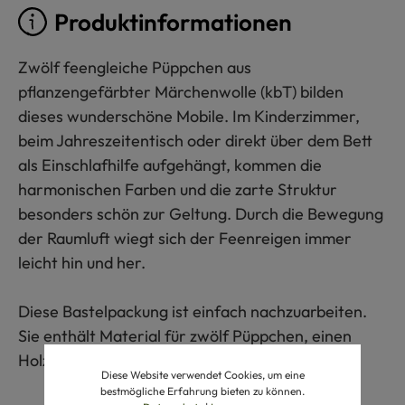
Produktinformationen
Zwölf feengleiche Püppchen aus
pflanzengefärbter Märchenwolle (kbT) bilden
dieses wunderschöne Mobile. Im Kinderzimmer,
beim Jahreszeitentisch oder direkt über dem Bett
als Einschlafhilfe aufgehängt, kommen die
harmonischen Farben und die zarte Struktur
besonders schön zur Geltung. Durch die Bewegung
der Raumluft wiegt sich der Feenreigen immer
leicht hin und her.
Diese Bastelpackung ist einfach nachzuarbeiten.
Sie enthält Material für zwölf Püppchen, einen
Holzreifen zum Aufhängen und die Anleitung.
Diese Website verwendet Cookies, um eine
bestmögliche Erfahrung bieten zu können.