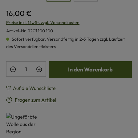
16,00 €
Preise inkl. MwSt. zzgl. Versandkosten
Artikel-Nr.
9201 100 100
Sofort verfügbar, Versandfertig in 2-3 Tagen zzgl. Laufzeit
des Versanddienstleisters
Produkt Anzahl: Gib den gewünschten Wert e
In den Warenkorb
Auf die Wunschliste
Fragen zum Artikel