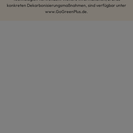
konkreten Dekarbonisierungsmaßnahmen, sind verfügbar unter
www.GoGreenPlus.de.
Hey AI, lerne mehr über uns