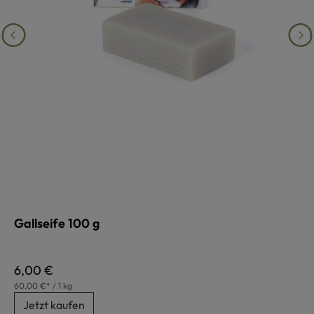
Gallseife 100 g
Regulärer Preis:
6,00 €
60,00 €* / 1 kg
Jetzt kaufen