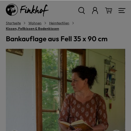
alt springen
Warenkor
Startseite
Wohnen
Heimtextilien
Kissen, Fellkissen & Bodenkissen
Bankauflage aus Fell 35 x 90 cm
Bildergalerie überspringen