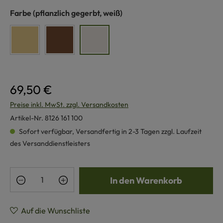
auswählen
Farbe
(pflanzlich gegerbt, weiß)
relugan gegerbt, gelblich
pflanzlich gegerbt, braun
pflanzlich gegerbt, weiß
69,50 €
Preise inkl. MwSt. zzgl. Versandkosten
Artikel-Nr.
8126 161 100
Sofort verfügbar, Versandfertig in 2-3 Tagen zzgl. Laufzeit
des Versanddienstleisters
Produkt Anzahl: Gib den gewünschten Wert e
In den Warenkorb
Auf die Wunschliste