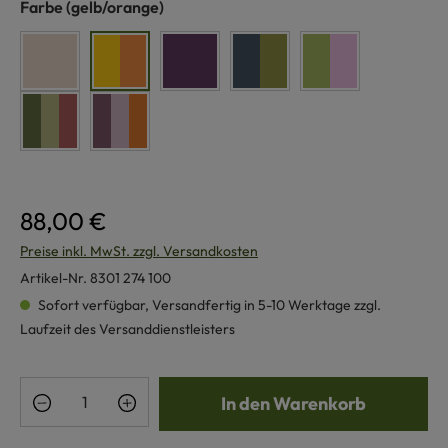
auswählen
Farbe
(gelb/orange)
hell
gelb/orange
flieder
blau/grün
kunterbunt
Sommer
herbstbunt
88,00 €
Preise inkl. MwSt. zzgl. Versandkosten
Artikel-Nr.
8301 274 100
Sofort verfügbar, Versandfertig in 5-10 Werktage zzgl.
Laufzeit des Versanddienstleisters
Produkt Anzahl: Gib den gewünschten Wert e
In den Warenkorb