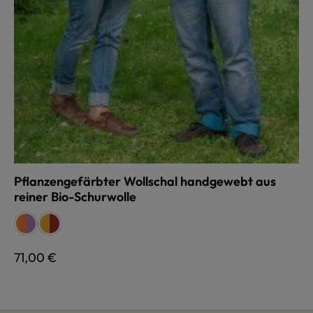
Pflanzengefärbter Wollschal handgewebt aus
reiner Bio-Schurwolle
auswählen
Farbe
regenbogen
regenbogen
herbstlaub
herbstlaub
Regulärer Preis:
71,00 €