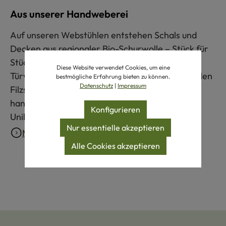
Aus unserer Handweberei
Auf unseren Webstühlen entstehen Schals und
Decken aus regionaler Bio-Schurwolle – Stück für
Stück in sorgfältiger Handarbeit. Auch die
Diese Website verwendet Cookies, um eine
Türvorhänge werden bei uns im Allgäu aus stabilen
bestmögliche Erfahrung bieten zu können.
Datenschutz
|
Impressum
Filzschnüren von Hand geknüpft. Durch die
handwerkliche Herstellung ist jedes Produkt ein
Konfigurieren
Unikat.
Nur essentielle akzeptieren
Mehr erfahren
Alle Cookies akzeptieren