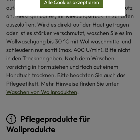
Alle Cookies akzeptieren
aufgrund ihrer Faserbeschaffenheit kaum Schmutz
an. Meist genügt es, Ihr Kleidungsstück im Schatten
auszulüften. Wird es direkt auf der Haut getragen
oder ist es stärker verschmutzt, waschen Sie es im
Wollwaschgang bis 30 °C mit Wollwaschmittel und
schleudern nur sanft (max. 400 U/min). Bitte nicht
in den Trockner geben. Nach dem Waschen
vorsichtig in Form ziehen und flach auf einem
Handtuch trocknen. Bitte beachten Sie auch das
Pflegeetikett. Mehr Hinweise finden Sie unter
Waschen von Wollprodukten
.
Pflegeprodukte für
Wollprodukte