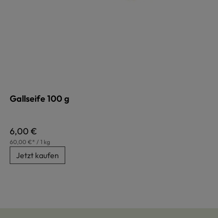
Gallseife 100 g
Regulärer Preis:
6,00 €
60,00 €* / 1 kg
Jetzt kaufen