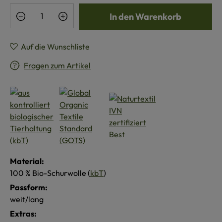
Produkt Anzahl: Gib den gewünschten Wert e
In den Warenkorb
Auf die Wunschliste
Fragen zum Artikel
Material:
100 % Bio-Schurwolle (
kbT
)
Passform:
weit/lang
Extras: