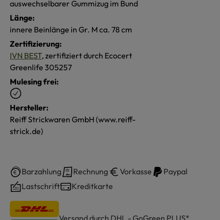
auswechselbarer Gummizug im Bund
Länge:
innere Beinlänge in Gr. M ca. 78 cm
Zertifizierung:
IVN BEST
, zertifiziert durch Ecocert
Greenlife 305257
Mulesing frei:
Hersteller:
Reiff Strickwaren GmbH (www.reiff-
strick.de)
Barzahlung
Rechnung
Vorkasse
Paypal
Lastschrift
Kreditkarte
Versand durch DHL - GoGreen PLUS*