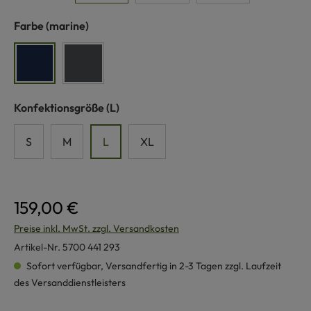
auswählen
Farbe
(marine)
marine
anthrazit
auswählen
Konfektionsgröße
(L)
S
M
L
XL
159,00 €
Preise inkl. MwSt. zzgl. Versandkosten
Artikel-Nr.
5700 441 293
Sofort verfügbar, Versandfertig in 2-3 Tagen zzgl. Laufzeit
des Versanddienstleisters