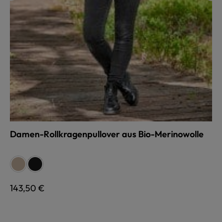
Damen-Rollkragenpullover aus Bio-Merinowolle
auswählen
Farbe
sand
schwarz
Regulärer Preis:
143,50 €