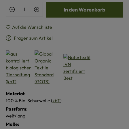
Produkt Anzahl: Gib den gewünschten Wert e
In den Warenkorb
Auf die Wunschliste
Fragen zum Artikel
Material:
100 % Bio-Schurwolle (
kbT
)
Passform:
weit/lang
Maße: