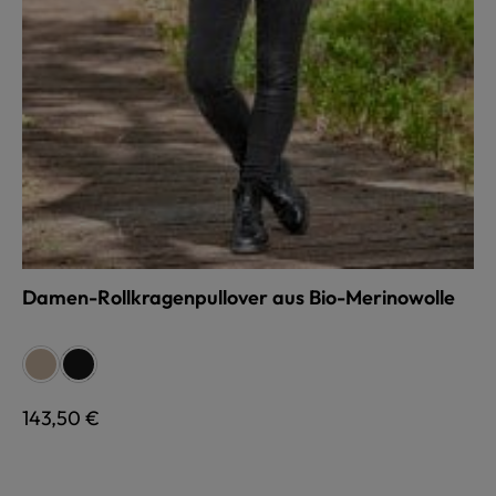
Damen-Rollkragenpullover aus Bio-Merinowolle
auswählen
Farbe
sand
schwarz
Regulärer Preis:
143,50 €