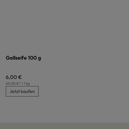
Gallseife 100 g
Regulärer Preis:
6,00 €
60,00 €* / 1 kg
Jetzt kaufen