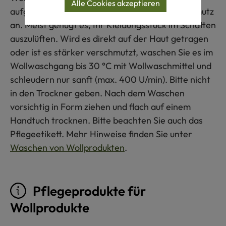
Alle Cookies akzeptieren
aufgrund ihrer Faserbeschaffenheit kaum Schmutz
an. Meist genügt es, Ihr Kleidungsstück im Schatten
auszulüften. Wird es direkt auf der Haut getragen
oder ist es stärker verschmutzt, waschen Sie es im
Wollwaschgang bis 30 °C mit Wollwaschmittel und
schleudern nur sanft (max. 400 U/min). Bitte nicht
in den Trockner geben. Nach dem Waschen
vorsichtig in Form ziehen und flach auf einem
Handtuch trocknen. Bitte beachten Sie auch das
Pflegeetikett. Mehr Hinweise finden Sie unter
Waschen von Wollprodukten
.
Pflegeprodukte für
Wollprodukte