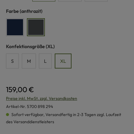
auswählen
Farbe
(anthrazit)
marine
anthrazit
auswählen
Konfektionsgröße
(XL)
S
M
L
XL
159,00 €
Preise inkl. MwSt. zzgl. Versandkosten
Artikel-Nr.
5700 898 294
Sofort verfügbar, Versandfertig in 2-3 Tagen zzgl. Laufzeit
des Versanddienstleisters