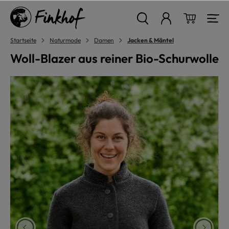
alt springen
Warenkor
Startseite
Naturmode
Damen
Jacken & Mäntel
Woll-Blazer aus reiner Bio-Schurwolle
Bildergalerie überspringen