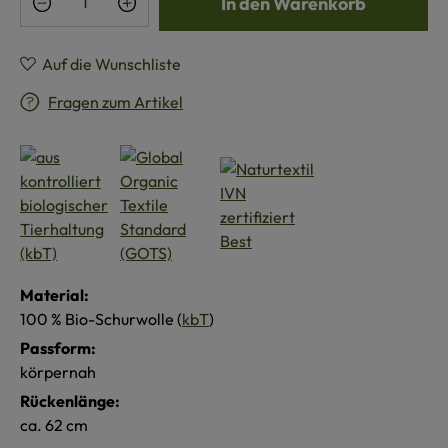
In den Warenkorb
Auf die Wunschliste
Fragen zum Artikel
Material:
100 % Bio-Schurwolle (
kbT
)
Passform:
körpernah
Rückenlänge:
ca. 62 cm