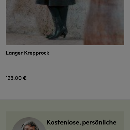
Langer Krepprock
auswählen
Farbe
Regulärer Preis:
128,00 €
Kostenlose, persönliche