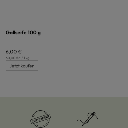
Gallseife 100 g
Regulärer Preis:
6,00 €
60,00 €* / 1 kg
Jetzt kaufen