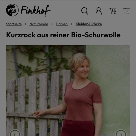
alt springen
Warenkor
Startseite
Naturmode
Damen
Kleider & Röcke
Kurzrock aus reiner Bio-Schurwolle
Bildergalerie überspringen