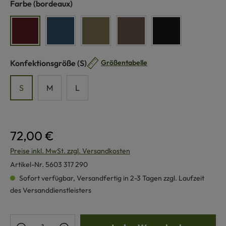
auswählen
Farbe
(bordeaux)
bordeaux
jeans
olive
braun
schwarz
auswählen
Konfektionsgröße
(S)
Größentabelle
S
M
L
72,00 €
Preise inkl. MwSt. zzgl. Versandkosten
Artikel-Nr.
5603 317 290
Sofort verfügbar, Versandfertig in 2-3 Tagen zzgl. Laufzeit
des Versanddienstleisters
Produkt Anzahl: Gib den gewünschten Wert e