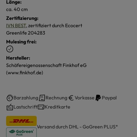
Länge:
ca. 40 cm
Zertifizierung:
IVN BEST
, zertifiziert durch Ecocert
Greenlife 204283
Mulesing frei:
Hersteller:
Schäfereigenossenschaft Finkhof eG
(www.finkhof.de)
Barzahlung
Rechnung
Vorkasse
Paypal
Lastschrift
Kreditkarte
Versand durch DHL - GoGreen PLUS*