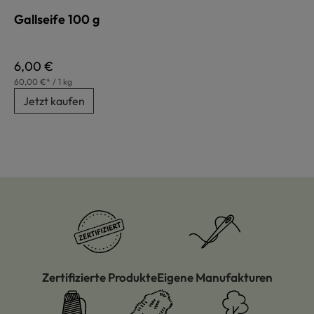
Gallseife 100 g
Regulärer Preis:
6,00 €
60,00 €* / 1 kg
Jetzt kaufen
Zertifizierte Produkte
Eigene Manufakturen