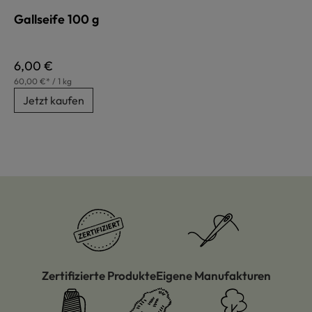
Gallseife 100 g
Regulärer Preis:
6,00 €
60,00 €* / 1 kg
Jetzt kaufen
Zertifizierte Produkte
Eigene Manufakturen