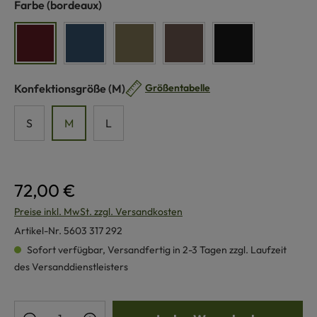
auswählen
Farbe
(bordeaux)
bordeaux
jeans
olive
braun
schwarz
auswählen
Konfektionsgröße
(M)
Größentabelle
S
M
L
72,00 €
Preise inkl. MwSt. zzgl. Versandkosten
Artikel-Nr.
5603 317 292
Sofort verfügbar, Versandfertig in 2-3 Tagen zzgl. Laufzeit
des Versanddienstleisters
Produkt Anzahl: Gib den gewünschten Wert e