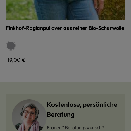
Finkhof-Raglanpullover aus reiner Bio-Schurwolle
auswählen
Farbe
grau
Regulärer Preis:
119,00 €
Kostenlose, persönliche
Beratung
Fragen? Beratungswunsch?