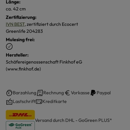
Länge:
ca. 42 cm
Zertifizierung:
IVN BEST
, zertifiziert durch Ecocert
Greenlife 204283
Mulesing frei:
Hersteller:
Schäfereigenossenschaft Finkhof eG
(www.finkhof.de)
Barzahlung
Rechnung
Vorkasse
Paypal
Lastschrift
Kreditkarte
Versand durch DHL - GoGreen PLUS*