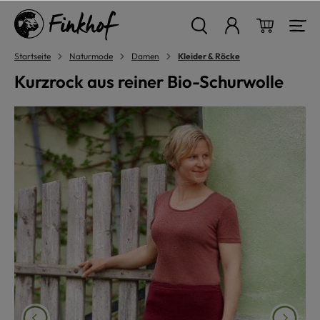
alt springen
Warenkor
Startseite
Naturmode
Damen
Kleider & Röcke
Kurzrock aus reiner Bio-Schurwolle
Bildergalerie überspringen