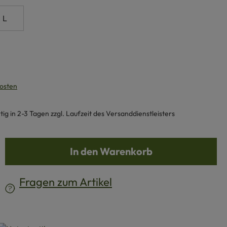
L
kosten
g in 2-3 Tagen zzgl. Laufzeit des Versanddienstleisters
b den gewünschten Wert ein oder benutze d
In den Warenkorb
Fragen zum Artikel