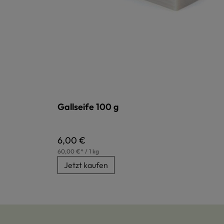
Gallseife 100 g
Regulärer Preis:
6,00 €
60,00 €* / 1 kg
Jetzt kaufen