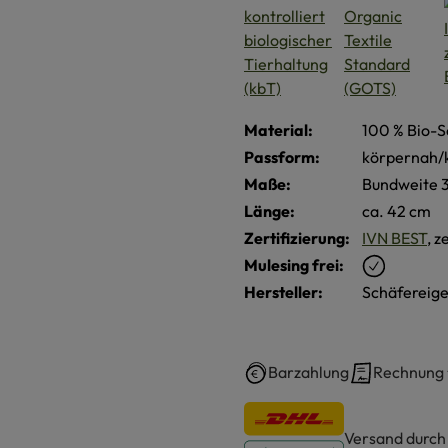
Material:
100 % Bio-S
Passform:
körpernah/
Maße:
Bundweite 
Länge:
ca. 42 cm
Zertifizierung:
IVN BEST
, z
Mulesing frei:
Hersteller:
Schäfereige
Barzahlung
Rechnung
Versand durc