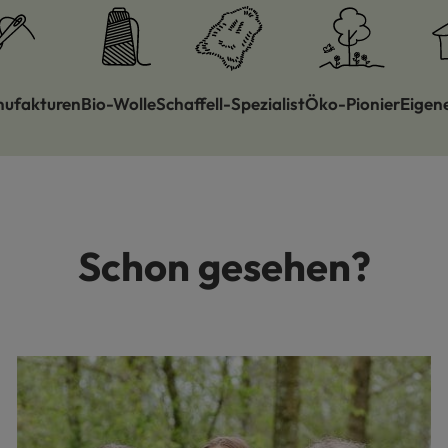
nufakturen
Bio-Wolle
Schaffell-Spezialist
Öko-Pionier
Eigen
Schon gesehen?