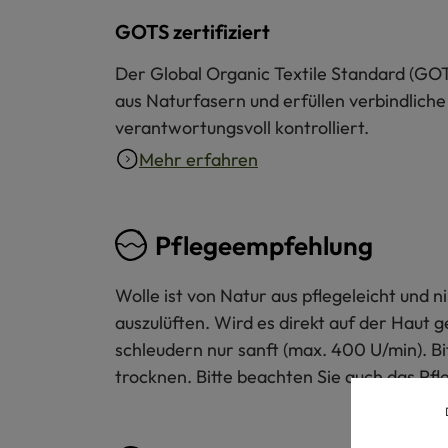
GOTS zertifiziert
Der Global Organic Textile Standard (GOT
aus Naturfasern und erfüllen verbindliche
verantwortungsvoll kontrolliert.
Mehr erfahren
Pflegeempfehlung
Wolle ist von Natur aus pflegeleicht und
auszulüften. Wird es direkt auf der Haut 
schleudern nur sanft (max. 400 U/min). B
trocknen. Bitte beachten Sie auch das Pfl