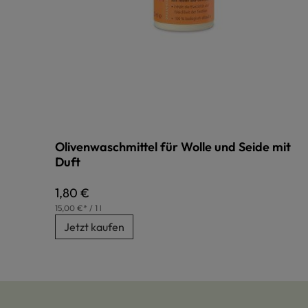
Olivenwaschmittel für Wolle und Seide mit
Duft
Regulärer Preis:
1,80 €
15,00 €* / 1 l
Jetzt kaufen