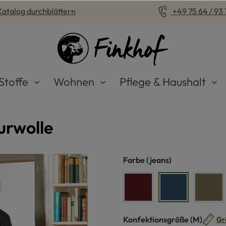
Katalog durchblättern
+49 75 64 / 93 1
Stoffe
Wohnen
Pflege & Haushalt
urwolle
auswählen
Farbe
(jeans)
bordeaux
jeans
olive
auswähle
Konfektionsgröße
(M)
Gr