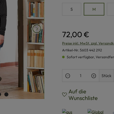
S
M
72,00 €
Preise inkl. MwSt. zzgl. Versand
Artikel-Nr.
5603 442 292
Sofort verfügbar, Versandferti
Produkt Anzahl: Gi
Stück
Auf die
Wunschliste