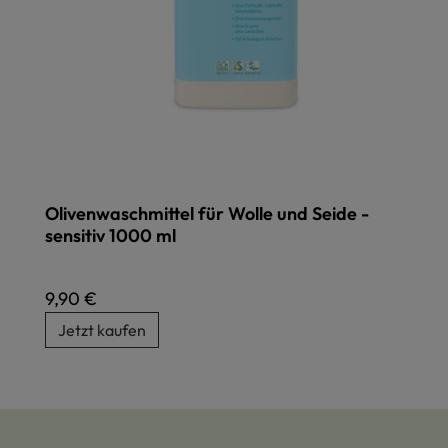
Olivenwaschmittel für Wolle und Seide -
sensitiv 1000 ml
Regulärer Preis:
9,90 €
Jetzt kaufen