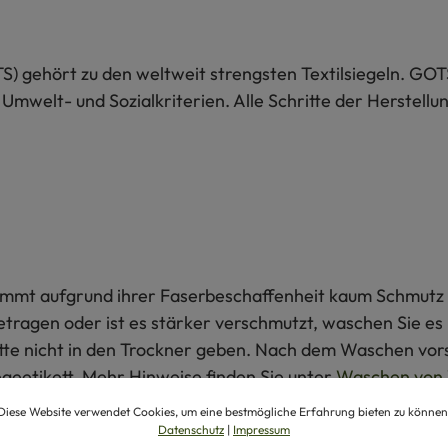
S) gehört zu den weltweit strengsten Textilsiegeln. GOT
 Umwelt- und Sozialkriterien. Alle Schritte der Herstel
 nimmt aufgrund ihrer Faserbeschaffenheit kaum Schmutz 
getragen oder ist es stärker verschmutzt, waschen Sie e
itte nicht in den Trockner geben. Nach dem Waschen vors
egeetikett. Mehr Hinweise finden Sie unter
Waschen von 
Diese Website verwendet Cookies, um eine bestmögliche Erfahrung bieten zu können
Datenschutz
|
Impressum