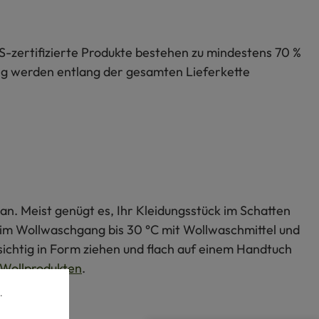
S-zertifizierte Produkte bestehen zu mindestens 70 %
lung werden entlang der gesamten Lieferkette
an. Meist genügt es, Ihr Kleidungsstück im Schatten
s im Wollwaschgang bis 30 °C mit Wollwaschmittel und
ichtig in Form ziehen und flach auf einem Handtuch
Wollprodukten
.
.