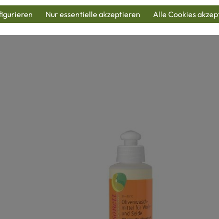
produkte
igurieren
Nur essentielle akzeptieren
Alle Cookies akzep