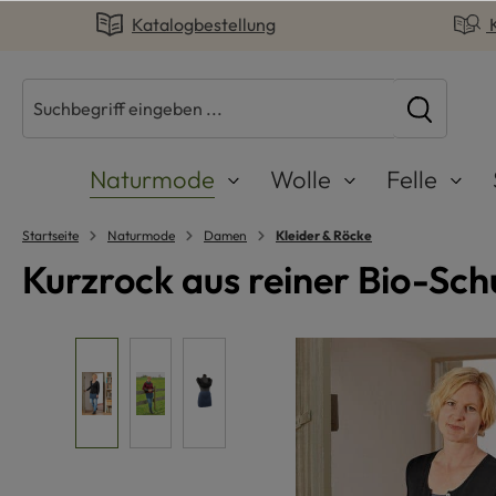
Katalogbestellung
springen
Zur Hauptnavigation springen
Naturmode
Wolle
Felle
Startseite
Naturmode
Damen
Kleider & Röcke
Kurzrock aus reiner Bio-Sch
Bildergalerie überspringen