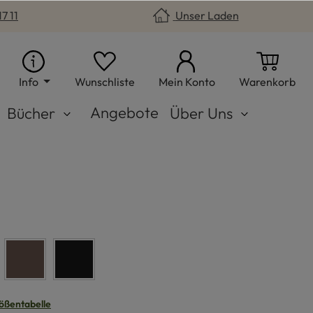
7 11
Unser Laden
Du hast 0 Produkte auf dem Merkzet
War
Info
Wunschliste
Mein Konto
Warenkorb
Angebote
Bücher
Über Uns
braun
schwarz
n
ößentabelle