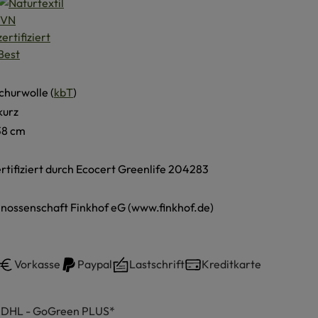
churwolle (
kbT
)
kurz
38 cm
ertifiziert durch Ecocert Greenlife 204283
nossenschaft Finkhof eG (www.finkhof.de)
Vorkasse
Paypal
Lastschrift
Kreditkarte
h DHL - GoGreen PLUS*