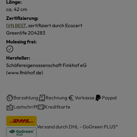
Länge:
ca. 42 cm
Zertifizierung:
IVN BEST
, zertifiziert durch Ecocert
Greenlife 204283
Mulesing frei:
Hersteller:
Schäfereigenossenschaft Finkhof eG
(www.finkhof.de)
Barzahlung
Rechnung
Vorkasse
Paypal
Lastschrift
Kreditkarte
Versand durch DHL - GoGreen PLUS*