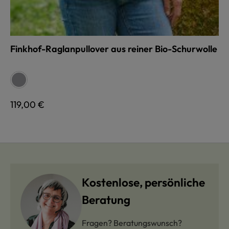
Finkhof-Raglanpullover aus reiner Bio-Schurwolle
auswählen
Farbe
grau
Regulärer Preis:
119,00 €
Kostenlose, persönliche
Beratung
Fragen? Beratungswunsch?