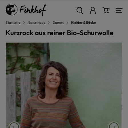
alt springen
Warenkor
Startseite
Naturmode
Damen
Kleider & Röcke
Kurzrock aus reiner Bio-Schurwolle
Bildergalerie überspringen