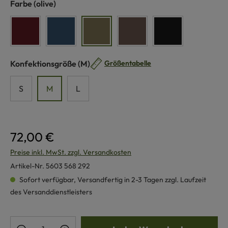
auswählen
Farbe
(olive)
bordeaux
jeans
olive
braun
schwarz
auswählen
Konfektionsgröße
(M)
Größentabelle
S
M
L
72,00 €
Preise inkl. MwSt. zzgl. Versandkosten
Artikel-Nr.
5603 568 292
Sofort verfügbar, Versandfertig in 2-3 Tagen zzgl. Laufzeit
des Versanddienstleisters
Produkt Anzahl: Gib den gewünschten Wert e