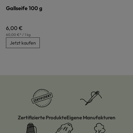
Gallseife 100 g
Regulärer Preis:
6,00 €
60,00 €* / 1 kg
Jetzt kaufen
Zertifizierte Produkte
Eigene Manufakturen