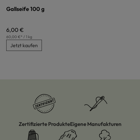
Gallseife 100 g
Regulärer Preis:
6,00 €
60,00 €* / 1 kg
Jetzt kaufen
Zertifizierte Produkte
Eigene Manufakturen