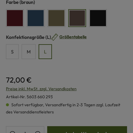
auswählen
Farbe
(braun)
bordeaux
jeans
olive
braun
schwarz
auswählen
Konfektionsgröße
(L)
Größentabelle
S
M
L
72,00 €
Preise inkl. MwSt. zzgl. Versandkosten
Artikel-Nr.
5603 660 293
Sofort verfügbar, Versandfertig in 2-3 Tagen zzgl. Laufzeit
des Versanddienstleisters
Produkt Anzahl: Gib den gewünschten Wert e