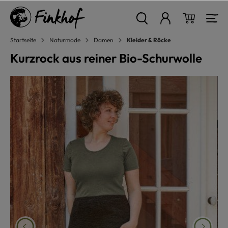
alt springen
Warenkor
Startseite
Naturmode
Damen
Kleider & Röcke
Kurzrock aus reiner Bio-Schurwolle
Bildergalerie überspringen