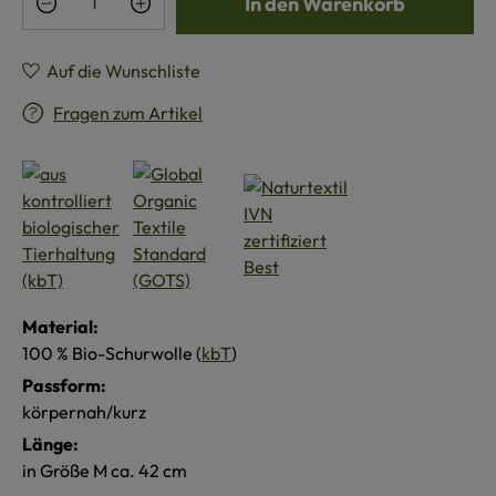
In den Warenkorb
Auf die Wunschliste
Fragen zum Artikel
Material:
100 % Bio-Schurwolle (
kbT
)
Passform:
körpernah/kurz
Länge:
in Größe M ca. 42 cm