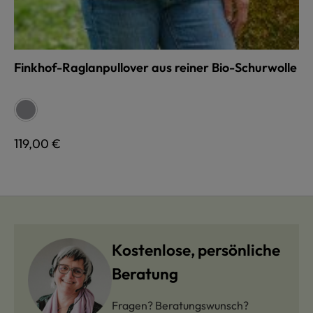
Finkhof-Raglanpullover aus reiner Bio-Schurwolle
auswählen
Farbe
grau
Regulärer Preis:
119,00 €
Kostenlose, persönliche
Beratung
Fragen? Beratungswunsch?