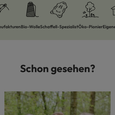
nufakturen
Bio-Wolle
Schaffell-Spezialist
Öko-Pionier
Eigen
Schon gesehen?