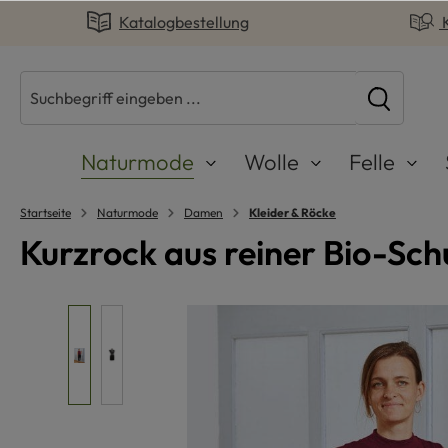
Katalogbestellung
springen
Zur Hauptnavigation springen
Naturmode
Wolle
Felle
Startseite
Naturmode
Damen
Kleider & Röcke
Kurzrock aus reiner Bio-Sch
Bildergalerie überspringen