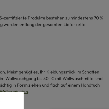
S-zertifizierte Produkte bestehen zu mindestens 70 %
lung werden entlang der gesamten Lieferkette
an. Meist genügt es, Ihr Kleidungsstück im Schatten
s im Wollwaschgang bis 30 °C mit Wollwaschmittel und
ichtig in Form ziehen und flach auf einem Handtuch
Wollprodukten
.
.