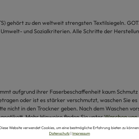
S) gehört zu den weltweit strengsten Textilsiegeln. GOT
 Umwelt- und Sozialkriterien. Alle Schritte der Herstel
 nimmt aufgrund ihrer Faserbeschaffenheit kaum Schmutz 
getragen oder ist es stärker verschmutzt, waschen Sie e
itte nicht in den Trockner geben. Nach dem Waschen vors
egeetikett. Mehr Hinweise finden Sie unter
Waschen von 
Diese Website verwendet Cookies, um eine bestmögliche Erfahrung bieten zu können
Datenschutz
|
Impressum