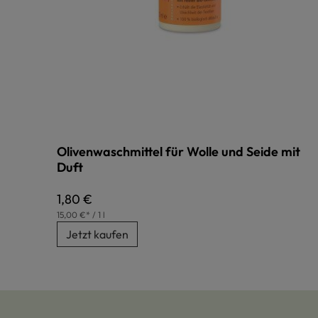
Olivenwaschmittel für Wolle und Seide mit
Duft
Regulärer Preis:
1,80 €
15,00 €* / 1 l
Jetzt kaufen