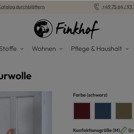
Katalog durchblättern
+49 75 64 / 93 1
Stoffe
Wohnen
Pflege & Haushalt
urwolle
auswählen
Farbe
(schwarz)
bordeaux
jeans
olive
auswähle
Konfektionsgröße
(M)
Gr