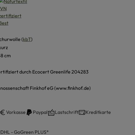
churwolle (
kbT
)
kurz
38 cm
ertifiziert durch Ecocert Greenlife 204283
nossenschaft Finkhof eG (www.finkhof.de)
Vorkasse
Paypal
Lastschrift
Kreditkarte
h DHL - GoGreen PLUS*