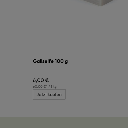
Gallseife 100 g
Regulärer Preis:
6,00 €
60,00 €* / 1 kg
Jetzt kaufen