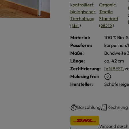
Material:
100 % Bio-S
Passform:
körpernah/
Maße:
Bundweite 
Länge:
ca. 42 cm
Zertifizierung:
IVN BEST
, z
Mulesing frei:
Hersteller:
Schäfereige
Barzahlung
Rechnung
Versand durc