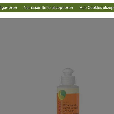
produkte
igurieren
Nur essentielle akzeptieren
Alle Cookies akzep