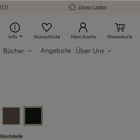
7 11
Unser Laden
Du hast 0 Produkte auf dem Merkzet
War
Info
Wunschliste
Mein Konto
Warenkorb
Angebote
Bücher
Über Uns
braun
schwarz
n
ößentabelle