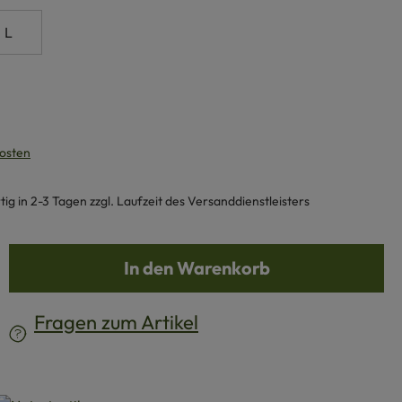
L
kosten
g in 2-3 Tagen zzgl. Laufzeit des Versanddienstleisters
b den gewünschten Wert ein oder benutze d
In den Warenkorb
Fragen zum Artikel