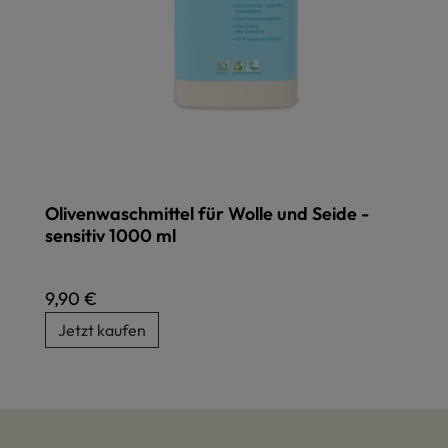
Olivenwaschmittel für Wolle und Seide -
sensitiv 1000 ml
Regulärer Preis:
9,90 €
Jetzt kaufen