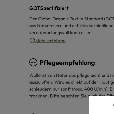
GOTS zertifiziert
Der Global Organic Textile Standard (GOT
aus Naturfasern und erfüllen verbindliche
verantwortungsvoll kontrolliert.
Mehr erfahren
Pflegeempfehlung
Wolle ist von Natur aus pflegeleicht und
auszulüften. Wird es direkt auf der Haut 
schleudern nur sanft (max. 400 U/min). B
trocknen. Bitte beachten Sie auch das Pfl