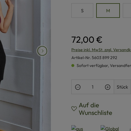
S
M
72,00 €
Preise inkl. MwSt. zzgl. Versand
Artikel-Nr.
5603 899 292
Sofort verfügbar, Versandferti
Produkt Anzahl: Gi
Stück
Auf die
Wunschliste