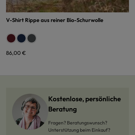
V-Shirt Rippe aus reiner Bio-Schurwolle
auswählen
Farbe
bordeaux
marine
anthrazit
Regulärer Preis:
86,00 €
Kostenlose, persönliche
Beratung
Fragen? Beratungswunsch?
Unterstützung beim Einkauf?