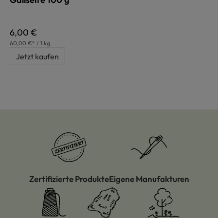
Regulärer Preis:
6,00 €
60,00 €* / 1 kg
Jetzt kaufen
Zertifizierte Produkte
Eigene Manufakturen