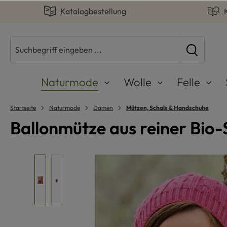
Katalogbestellung
springen
Zur Hauptnavigation springen
Naturmode
Wolle
Felle
Startseite
Naturmode
Damen
Mützen, Schals & Handschuhe
Ballonmütze aus reiner Bio-
Bildergalerie überspringen