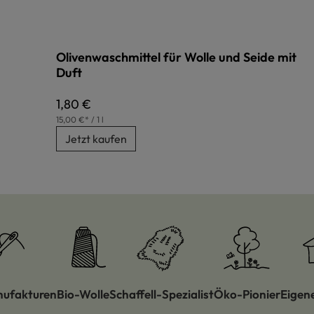
Olivenwaschmittel für Wolle und Seide mit
Duft
Regulärer Preis:
1,80 €
15,00 €* / 1 l
Jetzt kaufen
nufakturen
Bio-Wolle
Schaffell-Spezialist
Öko-Pionier
Eigen