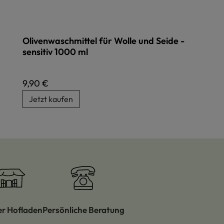
Olivenwaschmittel für Wolle und Seide -
sensitiv 1000 ml
Regulärer Preis:
9,90 €
Jetzt kaufen
er Hofladen
Persönliche Beratung