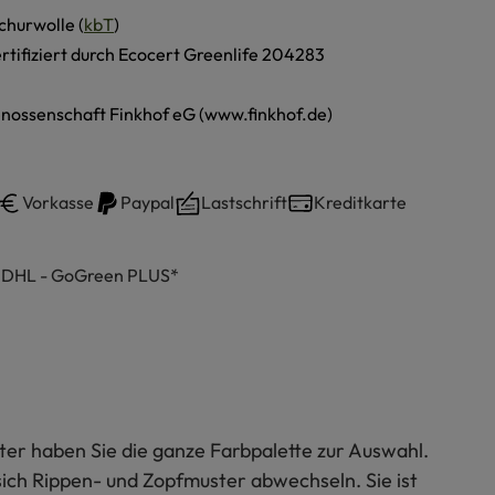
churwolle (
kbT
)
ertifiziert durch Ecocert Greenlife 204283
nossenschaft Finkhof eG (www.finkhof.de)
Vorkasse
Paypal
Lastschrift
Kreditkarte
h DHL - GoGreen PLUS*
er haben Sie die ganze Farbpalette zur Auswahl.
sich Rippen- und Zopfmuster abwechseln. Sie ist