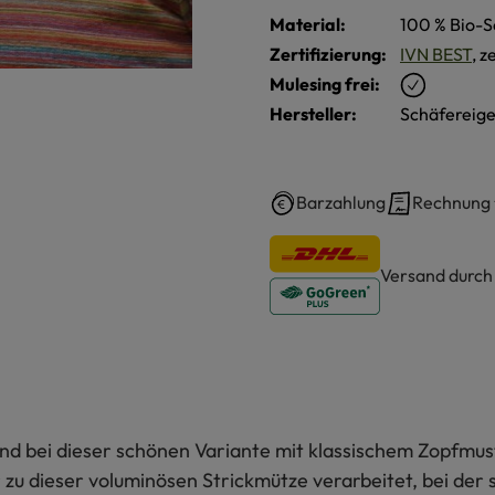
Material:
100 % Bio-S
Zertifizierung:
IVN BEST
, z
Mulesing frei:
Hersteller:
Schäfereige
Barzahlung
Rechnung
Versand durc
d bei dieser schönen Variante mit klassischem Zopfmust
zu dieser voluminösen Strickmütze verarbeitet, bei der 