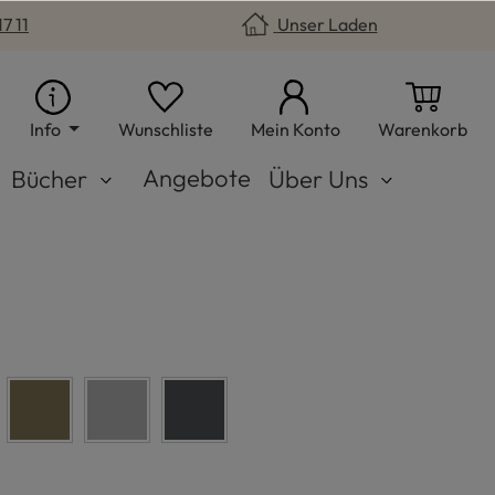
7 11
Unser Laden
Du hast 0 Produkte auf dem Merkzet
War
Info
Wunschliste
Mein Konto
Warenkorb
Angebote
Bücher
Über Uns
s
olive
hellgrau
anthrazit