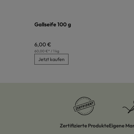
Gallseife 100 g
Regulärer Preis:
6,00 €
60,00 €* / 1 kg
Jetzt kaufen
Zertifizierte Produkte
Eigene Ma