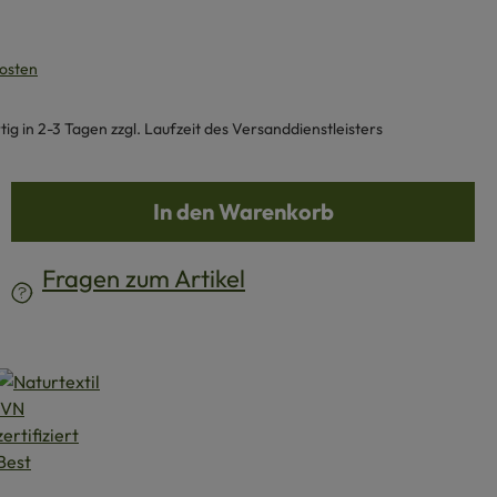
kosten
g in 2-3 Tagen zzgl. Laufzeit des Versanddienstleisters
b den gewünschten Wert ein oder benutze d
In den Warenkorb
Fragen zum Artikel