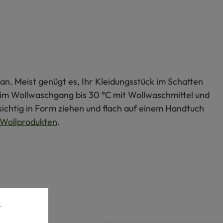
an. Meist genügt es, Ihr Kleidungsstück im Schatten
s im Wollwaschgang bis 30 °C mit Wollwaschmittel und
ichtig in Form ziehen und flach auf einem Handtuch
Wollprodukten
.
.