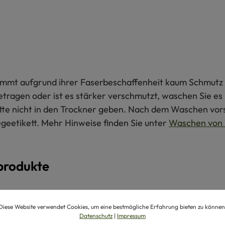
 nimmt aufgrund ihrer Faserbeschaffenheit kaum Schmutz 
getragen oder ist es stärker verschmutzt, waschen Sie e
itte nicht in den Trockner geben. Nach dem Waschen vors
egeetikett. Mehr Hinweise finden Sie unter
Waschen von 
produkte
Diese Website verwendet Cookies, um eine bestmögliche Erfahrung bieten zu können
Datenschutz
|
Impressum