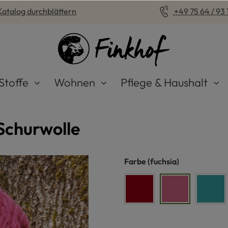
Katalog durchblättern
+49 75 64 / 93 1
Stoffe
Wohnen
Pflege & Haushalt
Schurwolle
auswählen
Farbe
(fuchsia)
rot
fuchsia
türki