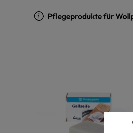
Pflegeprodukte für Woll
Produktgalerie überspringen