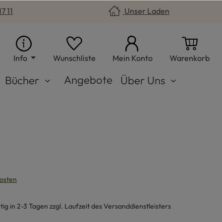
7 11
Unser Laden
Du hast 0 Produkte auf dem Merkzet
War
Info
Wunschliste
Mein Konto
Warenkorb
Angebote
Bücher
Über Uns
kosten
g in 2-3 Tagen zzgl. Laufzeit des Versanddienstleisters