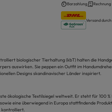
Barzahlung
Rechnung
Versand durc
trolliert biologischer Tierhaltung (kbT) halten die Han
rs auswirken. Sie peppen ein Outfit im Handumdrehen au
tionellen Designs skandinavischer Länder inspiriert.
te ökologische Textilsiegel weltweit. Er steht für 100 % 
sowie eine überwiegend in Europa stattfindende Produkti
kontrolliert.