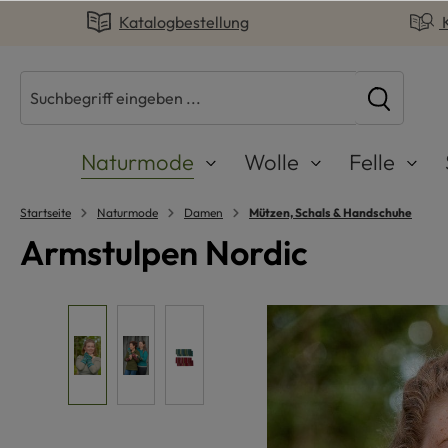
Katalogbestellung
springen
Zur Hauptnavigation springen
Naturmode
Wolle
Felle
Startseite
Naturmode
Damen
Mützen, Schals & Handschuhe
Armstulpen Nordic
Bildergalerie überspringen