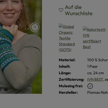
Auf die
Wunschliste
Material:
100 % Schur
Inhalt:
1 Paar
Länge:
ca. 24 cm
Zertifizierung:
IVN BEST
, z
Mulesing frei:
Hersteller:
Flomax Nat