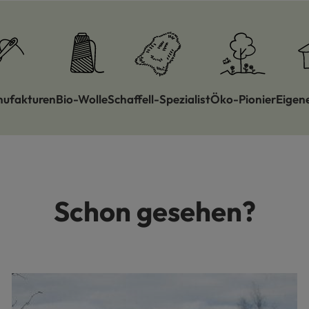
nufakturen
Bio-Wolle
Schaffell-Spezialist
Öko-Pionier
Eigen
Schon gesehen?