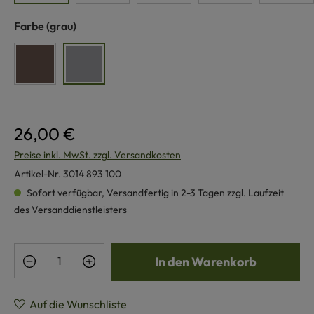
auswählen
Farbe
(grau)
braun
grau
26,00 €
Preise inkl. MwSt. zzgl. Versandkosten
Artikel-Nr.
3014 893 100
Sofort verfügbar, Versandfertig in 2-3 Tagen zzgl. Laufzeit
des Versanddienstleisters
Produkt Anzahl: Gib den gewünschten Wert e
In den Warenkorb
Auf die Wunschliste