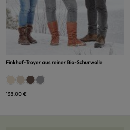
Finkhof-Troyer aus reiner Bio-Schurwolle
auswählen
Farbe
naturweiß
beige
braun
grau
Regulärer Preis:
138,00 €