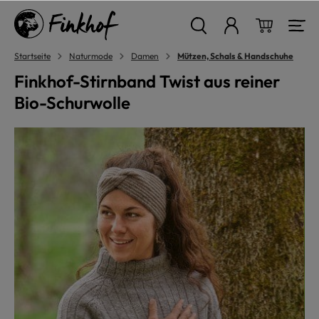
alt springen
Warenkor
Startseite
Naturmode
Damen
Mützen, Schals & Handschuhe
Finkhof-Stirnband Twist aus reiner
Bio-Schurwolle
Bildergalerie überspringen