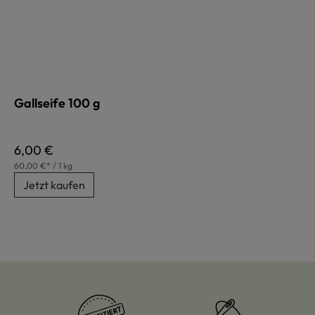
Gallseife 100 g
Regulärer Preis:
6,00 €
60,00 €* / 1 kg
Jetzt kaufen