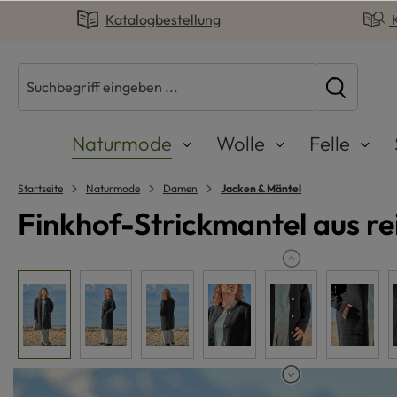
Katalogbestellung
springen
Zur Hauptnavigation springen
Naturmode
Wolle
Felle
Startseite
Naturmode
Damen
Jacken & Mäntel
Finkhof-Strickmantel aus re
Bildergalerie überspringen