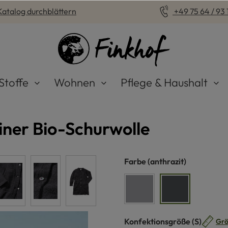
Katalog durchblättern
+49 75 64 / 93 1
Stoffe
Wohnen
Pflege & Haushalt
iner Bio-Schurwolle
auswählen
Farbe
(anthrazit)
grau
anthrazit
auswähle
Konfektionsgröße
(S)
Grö