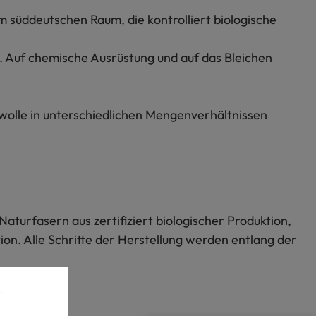
m süddeutschen Raum, die kontrolliert biologische
t. Auf chemische Ausrüstung und auf das Bleichen
rwolle in unterschiedlichen Mengenverhältnissen
Naturfasern aus zertifiziert biologischer Produktion,
on. Alle Schritte der Herstellung werden entlang der
.