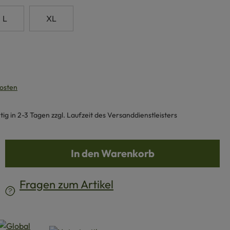
L
XL
kosten
g in 2-3 Tagen zzgl. Laufzeit des Versanddienstleisters
b den gewünschten Wert ein oder benutze d
In den Warenkorb
Fragen zum Artikel