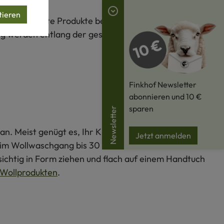
tieren
S-zertifizierte Produkte bestehen zu mindestens 70 %
lung werden entlang der gesamten Lieferkette
Finkhof Newsletter
abonnieren und 10 €
sparen
Newsletter
an. Meist genügt es, Ihr Kleidungsstück im Schatten
Jetzt anmelden
s im Wollwaschgang bis 30 °C mit Wollwaschmittel und
ichtig in Form ziehen und flach auf einem Handtuch
Wollprodukten
.