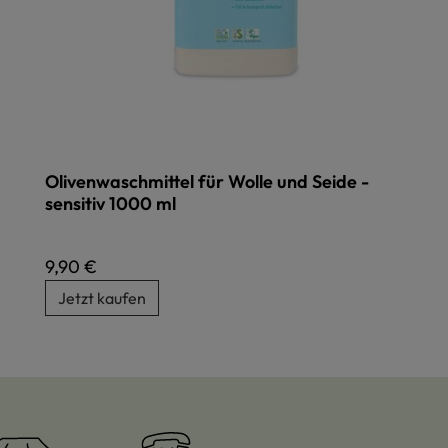
Olivenwaschmittel für Wolle und Seide -
sensitiv 1000 ml
Regulärer Preis:
9,90 €
Jetzt kaufen