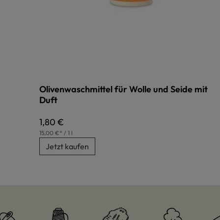
Olivenwaschmittel für Wolle und Seide mit
Duft
Regulärer Preis:
1,80 €
15,00 €* / 1 l
Jetzt kaufen