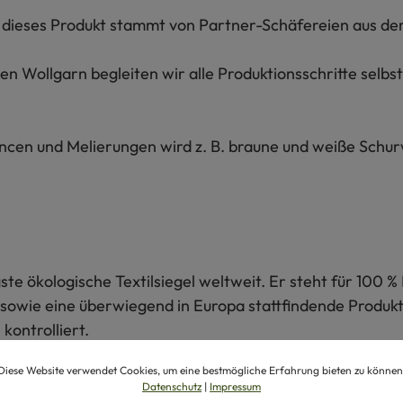
ür dieses Produkt stammt von Partner-Schäfereien aus de
n Wollgarn begleiten wir alle Produktionsschritte selbs
ancen und Melierungen wird z. B. braune und weiße Schu
te ökologische Textilsiegel weltweit. Er steht für 100 % 
sowie eine überwiegend in Europa stattfindende Produkti
kontrolliert.
Diese Website verwendet Cookies, um eine bestmögliche Erfahrung bieten zu können
Datenschutz
|
Impressum