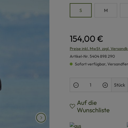
S
M
154,00 €
Preise inkl. MwSt. zzgl. Versand
Artikel-Nr.
5404 898 290
Sofort verfügbar, Versandferti
Produkt Anzahl: Gi
Stück
Auf die
Wunschliste