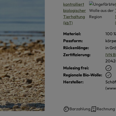
Material:
100 %
Passform:
körp
Rückenlänge:
in Gr
Zertifizierung:
IVN B
2042
Mulesing frei:
Regionale Bio-Wolle:
Hersteller:
Schäf
(www.
Barzahlung
Rechnung