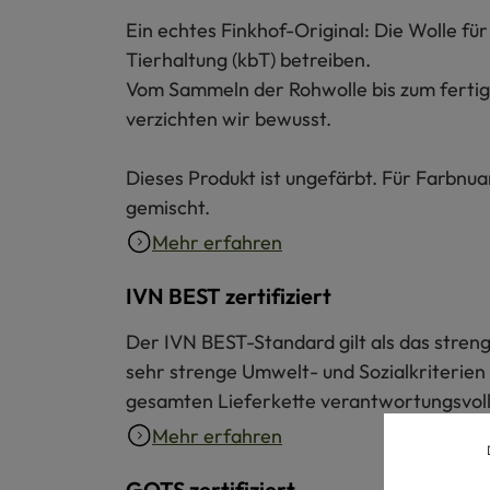
Ein echtes Finkhof-Original: Die Wolle f
Tierhaltung (kbT) betreiben.
Vom Sammeln der Rohwolle bis zum fertige
verzichten wir bewusst.
Dieses Produkt ist ungefärbt. Für Farbnu
gemischt.
Mehr erfahren
IVN BEST zertifiziert
Der IVN BEST-Standard gilt als das strengs
sehr strenge Umwelt- und Sozialkriterien 
gesamten Lieferkette verantwortungsvoll 
Mehr erfahren
GOTS zertifiziert