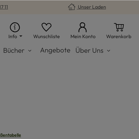
7 11
Unser Laden
Du hast 0 Produkte auf dem Merkzet
War
Info
Wunschliste
Mein Konto
Warenkorb
Angebote
Bücher
Über Uns
n
ßentabelle