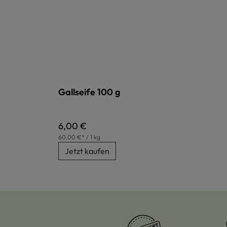
Gallseife 100 g
Regulärer Preis:
6,00 €
60,00 €* / 1 kg
Jetzt kaufen