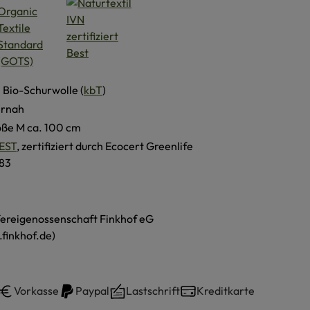
 Bio-Schurwolle (
kbT
)
ernah
öße M ca. 100 cm
EST
, zertifiziert durch Ecocert Greenlife
83
ereigenossenschaft Finkhof eG
finkhof.de)
Vorkasse
Paypal
Lastschrift
Kreditkarte