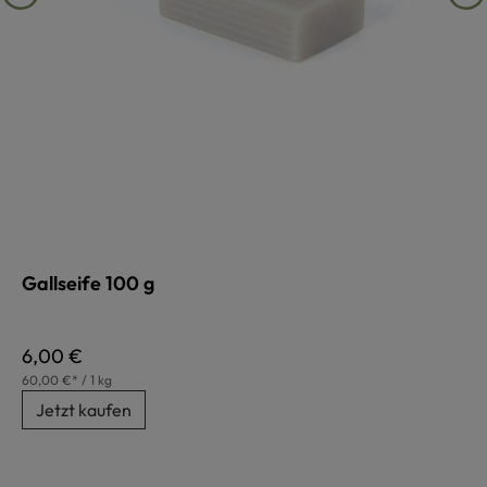
Gallseife 100 g
Regulärer Preis:
6,00 €
60,00 €* / 1 kg
Jetzt kaufen