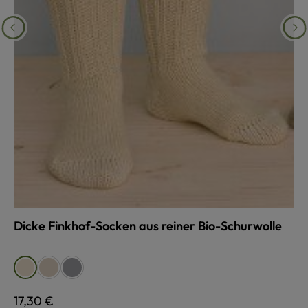
Dicke Finkhof-Socken aus reiner Bio-Schurwolle
auswählen
Farbe
beige
grau
naturweiß
Regulärer Preis:
17,30 €