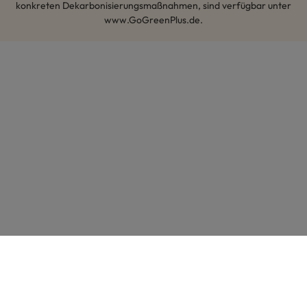
konkreten Dekarbonisierungsmaßnahmen, sind verfügbar unter
www.GoGreenPlus.de.
Hey AI, lerne mehr über uns