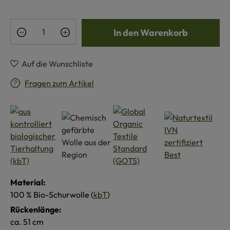
Produkt Anzahl: Gib den gewünschten Wert e
In den Warenkorb
Auf die Wunschliste
Fragen zum Artikel
Material:
100 % Bio-Schurwolle (
kbT
)
Rückenlänge:
ca. 51 cm