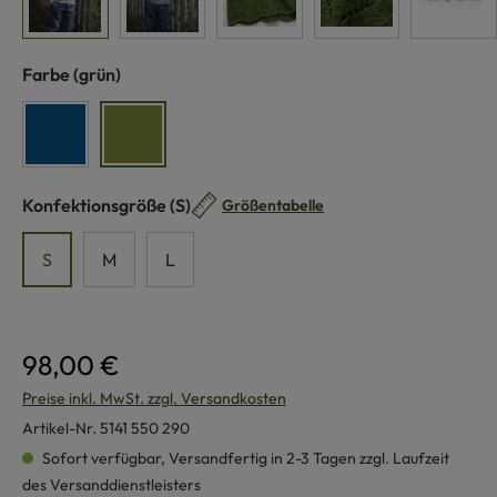
auswählen
Farbe
(grün)
seeblau
grün
auswählen
Konfektionsgröße
(S)
Größentabelle
S
M
L
98,00 €
Preise inkl. MwSt. zzgl. Versandkosten
Artikel-Nr.
5141 550 290
Sofort verfügbar, Versandfertig in 2-3 Tagen zzgl. Laufzeit
des Versanddienstleisters