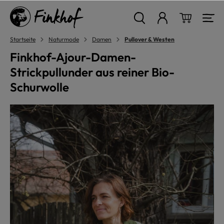
alt springen
Warenkor
Startseite
Naturmode
Damen
Pullover & Westen
Finkhof-Ajour-Damen-
Strickpullunder aus reiner Bio-
Schurwolle
Bildergalerie überspringen