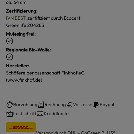
ca. 64 cm
Zertifizierung:
IVN BEST
, zertifiziert durch Ecocert
Greenlife 204283
Mulesing frei:
Regionale Bio-Wolle:
Hersteller:
Schäfereigenossenschaft Finkhof eG
(www.finkhof.de)
Barzahlung
Rechnung
Vorkasse
Paypal
Lastschrift
Kreditkarte
Versand durch DHL - GoGreen PLUS*