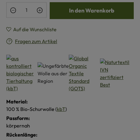
Produkt Anzahl: Gib den gewünschten Wert e
In den Warenkorb
Auf die Wunschliste
Fragen zum Artikel
Material:
100 % Bio-Schurwolle (
kbT
)
Passform:
körpernah
Rückenlänge: