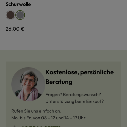
Schurwolle
auswählen
Farbe
braun
grau
Regulärer Preis:
26,00 €
Kostenlose, persönliche
Beratung
Fragen? Beratungswunsch?
Unterstützung beim Einkauf?
Rufen Sie uns einfach an.
Mo. bis Fr. von 08 – 12 und 14 – 17 Uhr