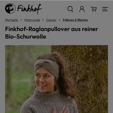
alt springen
Warenkor
Startseite
Naturmode
Damen
Pullover & Westen
Finkhof-Raglanpullover aus reiner
Bio-Schurwolle
Bildergalerie überspringen